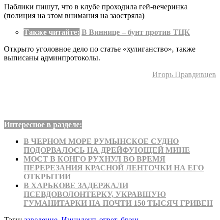
Паблики пишут, что в клубе проходила гей-вечеринка
(полиция на этом внимания на заостряла)
Также читайте:
В Виннице – бунт против ТЦК
Открыто уголовное дело по статье «хулиганство», также
выписаны админпротоколы.
Игорь Правдивцев
Интересное в разделе:
В ЧЕРНОМ МОРЕ РУМЫНСКОЕ СУДНО
ПОДОРВАЛОСЬ НА ДРЕЙФУЮЩЕЙ МИНЕ
МОСТ В КОНГО РУХНУЛ ВО ВРЕМЯ
ПЕРЕРЕЗАНИЯ КРАСНОЙ ЛЕНТОЧКИ НА ЕГО
ОТКРЫТИИ
В ХАРЬКОВЕ ЗАДЕРЖАЛИ
ПСЕВДОВОЛОНТЕРКУ, УКРАВШУЮ
ГУМАНИТАРКИ НА ПОЧТИ 150 ТЫСЯЧ ГРИВЕН
Тэги:
заведение
,
Инцидент
,
ответ
,
брань