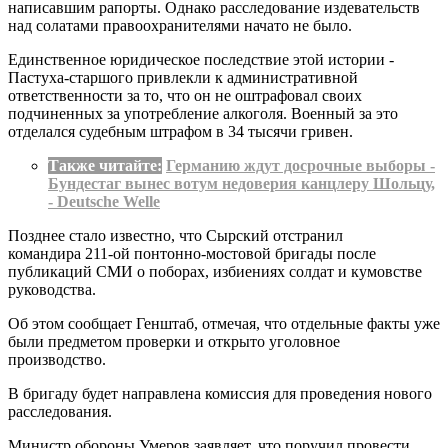
написавшим рапорты. Однако расследование издевательств
над солатами правоохранителями начато не было.
Единственное юридическое последствие этой истории -
Пастуха-старшого привлекли к административной
ответственности за то, что он не оштрафовал своих
подчиненных за употребление алкоголя. Военный за это
отделался судебным штрафом в 34 тысячи гривен.
Также читайте:
Германию ждут досрочные выборы -
Бундестаг вынес вотум недоверия канцлеру Шольцу,
- Deutsche Welle
Позднее стало известно, что Сырский отстранил
командира 211-ой понтонно-мостовой бригады после
публикаций СМИ о поборах, избиениях солдат и кумовстве
руководства.
Об этом сообщает Генштаб, отмечая, что отдельные факты уже
были предметом проверки и открыто уголовное
производство.
В бригаду будет направлена комиссия для проведения нового
расследования.
Министр обороны Умеров заявляет, что поручил провести