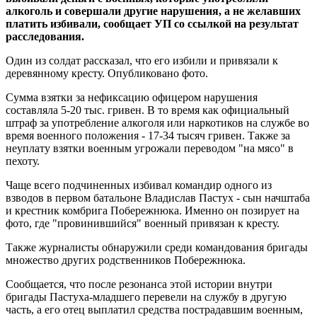
алкоголь и совершали другие нарушения, а не желавших
платить избивали, сообщает УП со ссылкой на результат
расследования.
Один из солдат рассказал, что его избили и привязали к
деревянному кресту. Опубликовано фото.
Сумма взятки за нефиксацию офицером нарушения
составляла 5-20 тыс. гривен. В то время как официальный
штраф за употребление алкоголя или наркотиков на службе во
время военного положения - 17-34 тысяч гривен. Также за
неуплату взятки военным угрожали переводом "на мясо" в
пехоту.
Чаще всего подчиненных избивал командир одного из
взводов в первом батальоне Владислав Пастух - сын начштаба
и крестник комбрига Побережнюка. Именно он позирует на
фото, где "провинившийся" военный привязан к кресту.
Также журналисты обнаружили среди командования бригады
множество других родственников Побережнюка.
Сообщается, что после резонанса этой истории внутри
бригады Пастуха-младшего перевели на службу в другую
часть, а его отец выплатил средства пострадавшим военным,