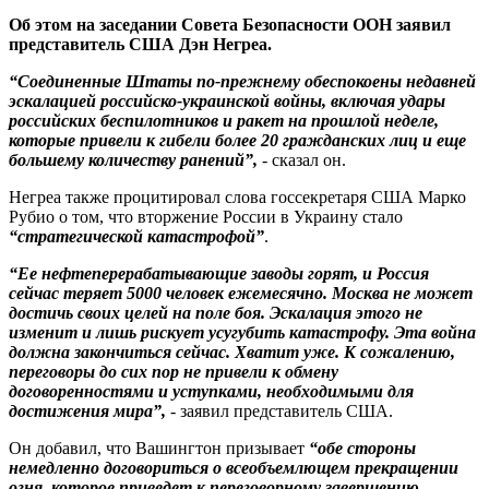
Об этом на заседании Совета Безопасности ООН заявил
представитель США Дэн Негреа.
“Соединенные Штаты по-прежнему обеспокоены недавней
эскалацией российско-украинской войны, включая удары
российских беспилотников и ракет на прошлой неделе,
которые привели к гибели более 20 гражданских лиц и еще
большему количеству ранений”,
- сказал он.
Негреа также процитировал слова госсекретаря США Марко
Рубио о том, что вторжение России в Украину стало
“стратегической катастрофой”
.
“Ее нефтеперерабатывающие заводы горят, и Россия
сейчас теряет 5000 человек ежемесячно. Москва не может
достичь своих целей на поле боя. Эскалация этого не
изменит и лишь рискует усугубить катастрофу. Эта война
должна закончиться сейчас. Хватит уже. К сожалению,
переговоры до сих пор не привели к обмену
договоренностями и уступками, необходимыми для
достижения мира”,
- заявил представитель США.
Он добавил, что Вашингтон призывает
“обе стороны
немедленно договориться о всеобъемлющем прекращении
огня, которое приведет к переговорному завершению