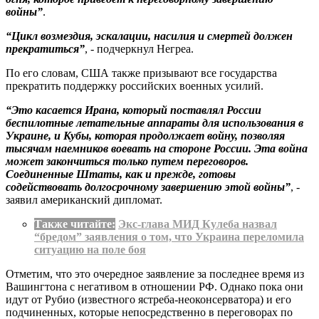
войны”
.
“Цикл возмездия, эскалации, насилия и смертей должен
прекратиться”
, - подчеркнул Негреа.
По его словам, США также призывают все государства
прекратить поддержку российских военных усилий.
“Это касается Ирана, который поставлял России
беспилотные летательные аппараты для использования в
Украине, и Кубы, которая продолжает войну, позволяя
тысячам наемников воевать на стороне России. Эта война
может закончиться только путем переговоров.
Соединенные Штаты, как и прежде, готовы
содействовать долгосрочному завершению этой войны”
, -
заявил американский дипломат.
Также читайте:
Экс-глава МИД Кулеба назвал
“бредом” заявления о том, что Украина переломила
ситуацию на поле боя
Отметим, что это очередное заявление за последнее время из
Вашингтона с негативом в отношении РФ. Однако пока они
идут от Рубио (известного ястреба-неоконсерватора) и его
подчиненных, которые непосредственно в переговорах по