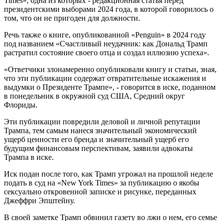
Times», одна из которых - редакционная статья перед
президентскими выборами 2024 года, в которой говорилось о
том, что он не пригоден для должности.
Речь также о книге, опубликованной «Penguin» в 2024 году
под названием «Счастливый неудачник: как Дональд Трамп
растратил состояние своего отца и создал иллюзию успеха».
«Ответчики злонамеренно опубликовали книгу и статьи, зная,
что эти публикации содержат отвратительные искажения и
выдумки о Президенте Трампе», - говорится в иске, поданном
в понедельник в окружной суд США, Средний округ
Флориды.
Эти публикации повредили деловой и личной репутации
Трампа, тем самым нанеся значительный экономический
ущерб ценности его бренда и значительный ущерб его
будущим финансовым перспективам, заявили адвокаты
Трампа в иске.
Иск подан после того, как Трамп угрожал на прошлой неделе
подать в суд на «New York Times» за публикацию о якобы
сексуально откровенной записке и рисунке, переданных
Джеффри Эпштейну.
В своей заметке Трамп обвинил газету во лжи о нем, его семье