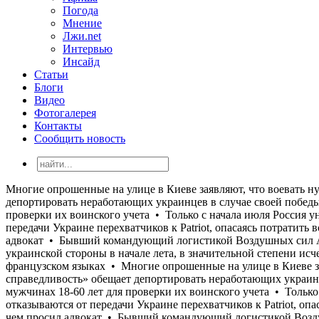
Погода
Мнение
Лжи.net
Интервью
Инсайд
Статьи
Блоги
Видео
Фотогалерея
Контакты
Сообщить новость
Многие опрошенные на улице в Киеве заявляют, что воевать нужно до возврата всех потерянных территорий, но воевать при этом не хотят • Польская «Право и справедливость» обещает депортировать неработающих украинцев в случае своей победы на парламентских выборах • Кабмин обязал налоговую службу передать Минобороны данные о мужчинах 18-60 лет для проверки их воинского учета • Только с начала июля Россия уничтожила более 400 000 кв. м складов и логистических комплексов украинского бизнеса • Страны ЕС отказываются от передачи Украине перехватчиков к Patriot, опасаясь потратить все запасы • США отказали Украине в назначении Умерова послом • Стефанишина "наныла" залог меньше, чем просил адвокат • Бывший командующий логистикой Воздушных сил Андрей Украинец получил новое подозрение по коррупционному делу • «Осторожный оптимизм, который преобладал у украинской стороны в начале лета, в значительной степени исчез», - Юлиан Репке • «Моя твоя не понимай»: Кандидат в судьи МУС от Украины не прошел собеседование на английском и французском языках • Многие опрошенные на улице в Киеве заявляют, что воевать нужно до возврата всех потерянных территорий, но воевать при этом не хотят • Польская «Право и справедливость» обещает депортировать неработающих украинцев в случае своей победы на парламентских выборах • Кабмин обязал налоговую службу передать Минобороны данные о мужчинах 18-60 лет для проверки их воинского учета • Только с начала июля Россия уничтожила более 400 000 кв. м складов и логистических комплексов украинского бизнеса • Страны ЕС отказываются от передачи Украине перехватчиков к Patriot, опасаясь потратить все запасы • США отказали Украине в назначении Умерова послом • Стефанишина "наныла" залог меньше, чем просил адвокат • Бывший командующий логистикой Воздушных сил Андрей Украинец получил новое подозрение по коррупционному делу • «Осторожный оптимизм, который преобладал у украинской стороны в начале лета, в значительной степени исчез», - Юлиан Репке • «Моя твоя не понимай»: Кандидат в судьи МУС от Украины не прошел собеседование на английском и французском языках • Многие опрошенные на улице в Киеве заявляют, что воевать нужно до возврата всех потерянных территорий, но воевать при этом не хотят • Польская «Право и справедливость» обещает депортировать неработающих украинцев в случае своей победы на парламентских выборах • Кабмин обязал налоговую службу передать Минобороны данные о мужчинах 18-60 лет для проверки их воинского учета • Только с начала июля Россия уничтожила более 400 000 кв. м складов и логистических комплексов украинского бизнеса • Страны ЕС отказываются от передачи Украине перехватчиков к Patriot, опасаясь потратить все запасы • США отказали Украине в назначении Умерова послом • Стефанишина "наныла" залог меньше, чем просил адвокат • Бывший командующий логистикой Воздушных сил Андрей Украинец получил новое подозрение по коррупционному делу • «Осторожный оптимизм, который преобладал у украинской стороны в начале лета, в значительной степени исчез», - Юлиан Репке • «Моя твоя не понимай»: Кандидат в судьи МУС от Украины не прошел собеседование на английском и французском языках • Многие опрошенные на улице в Киеве заявляют, что воевать нужно до возврата всех потерянных территорий, но воевать при этом не хотят • Польская «Право и справедливость» обещает депорт