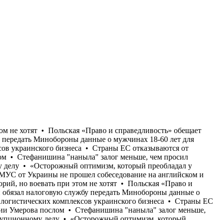
00 кв. м складов и логистических комплексов украинского бизнеса • Страны ЕС отказываются от передачи Украине перехватчиков к Patriot, опасаясь потратить все запасы • США отказали Украине в назначении Умерова послом • Стефанишина "наныла" залог меньше, чем просил адвокат • Бывший командующий логистикой Воздушных сил Андрей Украинец получил новое подозрение по коррупционному делу • «Осторожный оптимизм, который преобладал у украинской стороны в начале лета, в значительной степени исчез», - Юлиан Репке • «Моя твоя не понимай»: Кандидат в судьи МУС от Украины не прошел собеседование на английском и французском языках • Многие опрошенные на улице в Киеве заявляют, что воевать нужно до возврата всех потерянных территорий, но воевать при этом не хотят • Польская «Право и справедливость» обещает депортировать неработающих украинцев в случае своей победы на парламентских выборах • Кабмин обязал налоговую службу передать Минобороны данные о мужчинах 18-60 лет для проверки их воинского учета • Только с начала июля Россия уничтожила более 400 000 кв. м складов и логистических комплексов украинского бизнеса • Страны ЕС отказываются от передачи Украине перехватчиков к Patriot, опасаясь потратить все запасы • США отказали Украине в назначении Умерова послом • Стефанишина "наныла" залог меньше, чем просил адвокат • Бывший командующий логистикой Воздушных сил Андрей Украинец получил новое подозрение по коррупционному делу • «Осторожный оптимизм, который преобладал у украинской стороны в начале лета, в значительной степени исчез», - Юлиан Репке • «Моя твоя не понимай»: Кандидат в судьи МУС от Украины не прошел собеседование на английском и французском языках • Многие опрошенные на улице в Киеве заявляют, что воевать нужно до возврата всех потерянных территорий, но воевать при этом не хотят • Польская «Право и справедливость» обещает депортировать неработающих украинцев в случае своей победы на парламентских выборах • Кабмин обязал налоговую службу передать Минобороны данные о мужчинах 18-60 лет для проверки их воинского учета • Только с начала июля Россия уничтожила более 400 000 кв. м складов и логистических комплексов украинского бизнеса • Страны ЕС отказываются от передачи Украине перехватчиков к Patriot, опасаясь потратить все запасы • США отказали Украине в назначении Умерова послом • Стефанишина "наныла" залог меньше, чем просил адвокат • Бывший командующий логистикой Воздушных сил Андрей Украинец получил новое подозрение по коррупционному делу • «Осторожный оптимизм, который преобладал у украинской стороны в начале лета, в значительной степени исчез», - Юлиан Репке • «Моя твоя не понимай»: Кандидат в судьи МУС от Украины не прошел собеседование на английском и французском языках • Многие опрошенные на улице в Киеве заявляют, что воевать нужно до возврата всех потерянных территорий, но воевать при этом не хотят • Польская «Право и справедливость» обещает депортировать неработающих украинцев в случае своей победы на парламентских выборах • Кабмин обязал налоговую службу передать Минобороны данные о мужчинах 18-60 лет для проверки их воинского учета • Только