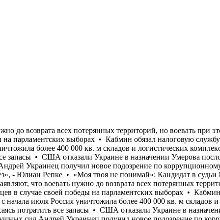
ировать неработающих украинцев в случае своей победы на парламентских выборах • Кабмин обязал налоговую службу передать Минобороны данные о мужчинах 18-60 лет для проверки их воинского учета • Только с начала июля Россия уничтожила более 400 000 кв. м складов и логистических комплексов украинского бизнеса • Страны ЕС отказываются от передачи Украине перехватчиков к Patriot, опасаясь потратить все запасы • США отказали Украине в назначении Умерова послом • Стефанишина "наныла" залог меньше, чем просил адвокат • Бывший командующий логистикой Воздушных сил Андрей Украинец получил новое подозрение по коррупционному делу • «Осторожный оптимизм, который преобладал у украинской стороны в начале лета, в значительной степени исчез», - Юлиан Репке • «Моя твоя не понимай»: Кандидат в судьи МУС от Украины не прошел собеседование на английском и французском языках • Многие опрошенные на улице в Киеве заявляют, что воевать нужно до возврата всех потерянных территорий, но воевать при этом не хотят • Польская «Право и справедливость» обещает депортировать неработающих украинцев в случае своей победы на парламентских выборах • Кабмин обязал налоговую службу передать Минобороны данные о мужчинах 18-60 лет для проверки их воинского учета • Только с начала июля Россия уничтожила более 400 000 кв. м складов и логистических комплексов украинского бизнеса • Страны ЕС отказываются от передачи Украине перехватчиков к Patriot, опасаясь потратить все запасы • США отказали Украине в назначении Умерова послом • Стефанишина "наныла" залог меньше, чем просил адвокат • Бывший командующий логистикой Воздушных сил Андрей Украинец получил новое подозрение по коррупционному делу • «Осторожный оптимизм, который преобладал у украинской стороны в начале лета, в значительной степени исчез», - Юлиан Репке • «Моя твоя не понимай»: Кандидат в судьи МУС от Украины не прошел собеседование на английском и французском языках • Многие опрошенные на улице в Киеве заявляют, что воевать нужно до возврата всех потерянных территорий, но воевать при этом не хотят • Польская «Право и справедливость» обещает депортировать неработающих украинцев в случае своей победы на парламентских выборах • Кабмин обязал налоговую службу передать Минобороны данные о мужчинах 18-60 лет для проверки их воинского учета • Только с начала июля Россия уничтожила более 400 000 кв. м складов и логистических комплексов украинского бизнеса • Страны ЕС отказываются от передачи Украине перехватчиков к Patriot, опасаясь потратить все запасы • США отказали Украине в назначении Умерова послом • Стефанишина "наныла" залог меньше, чем просил адвокат • Бывший командующий логистикой Воздушных сил Андрей Украинец получил новое подозрение по коррупционному делу • «Осторожный оптимизм, который преобладал у украинской стороны в начале лета, в значительной степени исчез», - Юлиан Репке • «Моя твоя не понимай»: Кандидат в судьи МУС от Украины не прошел собеседование на английском и французском языках • Многие опрошенные на улице в Киеве заявляют, что воевать нужно до возврата всех потерянных территорий, но воевать при этом не хотят • Польская «Право и справедливость» обещает депортировать неработающих украинцев в случае своей победы на парламентских выборах • Кабмин обязал налоговую службу передать Минобороны данные о мужчинах 18-60 лет для проверки их воинского учета • Только с начала июля Россия уничтожила более 400 0