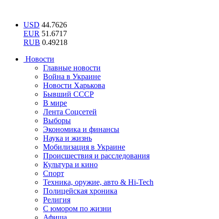
USD
44.7626
EUR
51.6717
RUB
0.49218
Новости
Главные новости
Война в Украине
Новости Харькова
Бывший СССР
В мире
Лента Соцсетей
Выборы
Экономика и финансы
Наука и жизнь
Мобилизация в Украине
Происшествия и расследования
Культура и кино
Спорт
Техника, оружие, авто & Hi-Tech
Полицейская хроника
Религия
С юмором по жизни
Афиша