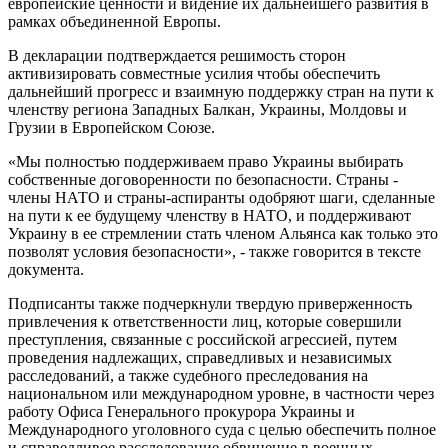
европейские ценности и видение их дальнейшего развития в
рамках объединенной Европы.
В декларации подтверждается решимость сторон
активизировать совместные усилия чтобы обеспечить
дальнейший прогресс и взаимную поддержку стран на пути к
членству региона Западных Балкан, Украины, Молдовы и
Грузии в Европейском Союзе.
«Мы полностью поддерживаем право Украины выбирать
собственные договоренности по безопасности. Страны -
члены НАТО и страны-аспиранты одобряют шаги, сделанные
на пути к ее будущему членству в НАТО, и поддерживают
Украину в ее стремлении стать членом Альянса как только это
позволят условия безопасности», - также говорится в тексте
документа.
Подписанты также подчеркнули твердую приверженность
привлечения к ответственности лиц, которые совершили
преступления, связанные с российской агрессией, путем
проведения надлежащих, справедливых и независимых
расследований, а также судебного преследования на
национальном или международном уровне, в частности через
работу Офиса Генерального прокурора Украины и
Международного уголовного суда с целью обеспечить полное
и справедливое расследование обвинение в военных