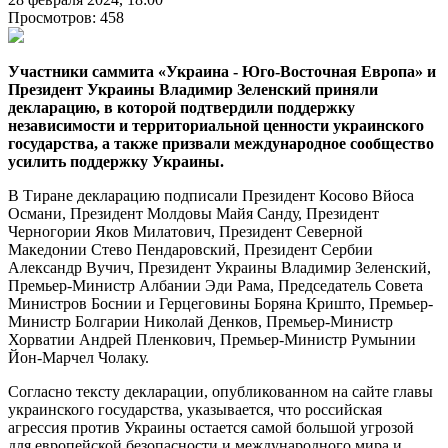
Просмотров: 458
Участники саммита «Украина - Юго-Восточная Европа» и
Президент Украины Владимир Зеленский приняли
декларацию, в которой подтвердили поддержку
независимости и территориальной ценности украинского
государства, а также призвали международное сообщество
усилить поддержку Украины.
В Тиране декларацию подписали Президент Косово Вйоса
Османи, Президент Молдовы Майя Санду, Президент
Черногории Яков Милатович, Президент Северной
Македонии Стево Пендаровский, Президент Сербии
Александр Вучич, Президент Украины Владимир Зеленский,
Премьер-Министр Албании Эди Рама, Председатель Совета
Министров Боснии и Герцеговины Боряна Кришто, Премьер-
Министр Болгарии Николай Денков, Премьер-Министр
Хорватии Андрей Пленкович, Премьер-Министр Румынии
Йон-Марчел Чолаку.
Согласно тексту декларации, опубликованном на сайте главы
украинского государства, указывается, что российская
агрессия против Украины остается самой большой угрозой
для европейской безопасности и международного мира и