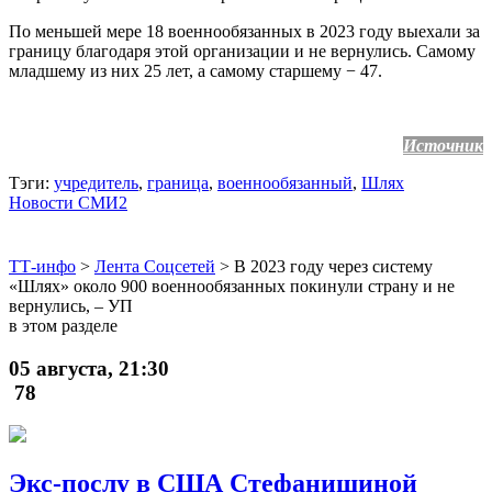
По меньшей мере 18 военнообязанных в 2023 году выехали за
границу благодаря этой организации и не вернулись. Самому
младшему из них 25 лет, а самому старшему − 47.
Источник
Тэги:
учредитель
,
граница
,
военнообязанный
,
Шлях
Новости СМИ2
ТТ-инфо
>
Лента Соцсетей
>
В 2023 году через систему
«Шлях» около 900 военнообязанных покинули страну и не
вернулись, – УП
в этом разделе
05 августа, 21:30
78
Экс-послу в США Стефанишиной