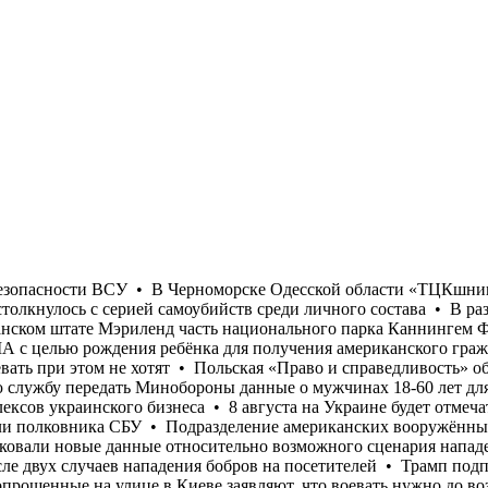
в украинского бизнеса • 8 августа на Украине будет отмечаться День сил связи и кибербезопасности ВСУ • В Черноморске Одесской области «ТЦКшники» избили и ограбили полковника СБУ • Подразделение американских вооружённых сил, занимающееся кибервойной, столкнулось с серией самоубийств среди личного состава • В разведке США опубликовали новые данные относительно возможного сценария нападения России на НАТО • В американском штате Мэриленд часть национального парка Каннингем Фоллс была закрыта после двух случаев нападения бобров на посетителей • Трамп подписал указ, запрещающий въезд в США с целью рождения ребёнка для получения американского гражданства • Многие опрошенные на улице в Киеве заявляют, что воевать нужно до возврата всех потерянных территорий, но воевать при этом не хотят • Польская «Право и справедливость» обещает депортировать неработающих украинцев в случае своей победы на парламентских выборах • Кабмин обязал налоговую службу передать Минобороны данные о мужчинах 18-60 лет для проверки их воинского учета • Только с начала июля Россия уничтожила более 400 000 кв. м складов и логистических комплексов украинского бизнеса • 8 августа на Украине будет отмечаться День сил связи и кибербезопасности ВСУ • В Черноморске Одесской области «ТЦКшники» избили и ограбили полковника СБУ • Подразделение американских вооружённых сил, занимающееся кибервойной, столкнулось с серией самоубийств среди личного состава • В разведке США опубликовали новые данные относительно возможного сценария нападения России на НАТО • В американском штате Мэриленд часть национального парка Каннингем Фоллс была закрыта после двух случаев нападения бобров на посетителей • Трамп подписал указ, запрещающий въезд в США с целью рождения ребёнка для получения американского гражданства • Многие опрошенные на улице в Киеве заявляют, что воевать нужно до возврата всех потерянных территорий, но воевать при этом не хотят • Польская «Право и справедливость» обещает депортировать неработающих украинцев в случае своей победы на парламентских выборах • Кабмин обязал налоговую службу передать Минобороны данные о мужчинах 18-60 лет для проверки их воинского учета • Только с начала июля Россия уничтожила более 400 000 кв. м складов и логистических комплексов украинского бизнеса • 8 августа на Украине будет отмечаться День сил связи и кибербезопасности ВСУ • В Черноморске Одесской области «ТЦКшники» избили и ограбили полковника СБУ • Подразделение американских вооружённых сил, занимающееся кибервойной, столкнулось с серией самоубийств среди личного состава • В разведке США опубликовали новые данные относительно возможного сценария нападения России на НАТО • В американском штате Мэриленд часть национального парка Каннингем Фоллс была закрыта после двух случаев нападения бобров на посетителей • Трамп подписал указ, запрещающий въезд в США с целью рождения ребёнка для получения американского гражданства • Многие опрошенные на улице в Киеве заявляют, что воевать нужно до возврата всех потерянных территорий, но воевать при этом не хотят • Польская «Право и справедливость» обещает депортировать неработающих украинцев в случае своей победы на парламентских выборах • Кабмин обязал налоговую службу передать Минобороны данные о мужчинах 18-60 лет для проверки их воинского учета • Только с начала июля Россия уничтожила более 400 000 кв. м складов и логистических комплексов украинского бизнеса • 8 августа на 