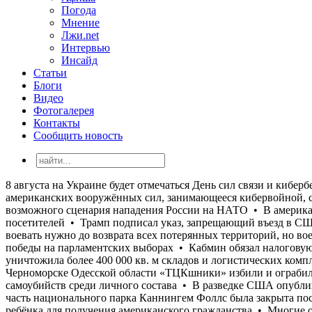
Погода
Мнение
Лжи.net
Интервью
Инсайд
Статьи
Блоги
Видео
Фотогалерея
Контакты
Сообщить новость
8 августа на Украине будет отмечаться День сил связи и кибербезопасности ВСУ • В Черноморске Одесской области «ТЦКшники» избили и ограбили полковника СБУ • Подразделение американских вооружённых сил, занимающееся кибервойной, столкнулось с серией самоубийств среди личного состава • В разведке США опубликовали новые данные относительно возможного сценария нападения России на НАТО • В американском штате Мэриленд часть национального парка Каннингем Фоллс была закрыта после двух случаев нападения бобров на посетителей • Трамп подписал указ, запрещающий въезд в США с целью рождения ребёнка для получения американского гражданства • Многие опрошенные на улице в Киеве заявляют, что воевать нужно до возврата всех потерянных территорий, но воевать при этом не хотят • Польская «Право и справедливость» обещает депортировать неработающих украинцев в случае своей победы на парламентских выборах • Кабмин обязал налоговую службу передать Минобороны данные о мужчинах 18-60 лет для проверки их воинского учета • Только с начала июля Россия уничтожила более 400 000 кв. м складов и логистических комплексов украинского бизнеса • 8 августа на Украине будет отмечаться День сил связи и кибербезопасности ВСУ • В Черноморске Одесской области «ТЦКшники» избили и ограбили полковника СБУ • Подразделение американских вооружённых сил, занимающееся кибервойной, столкнулось с серией самоубийств среди личного состава • В разведке США опубликовали новые данные относительно возможного сценария нападения России на НАТО • В американском штате Мэриленд часть национального парка Каннингем Фоллс была закрыта после двух случаев нападения бобров на посетителей • Трамп подписал указ, запрещающий въезд в США с целью рождения ребёнка для получения американского гражданства • Многие опрошенные на улице в Киеве заявляют, что воевать нужно до возврата всех потерянных территорий, но воевать при этом не хотят • Польская «Право и справедливость» обещает депортировать неработающих украинцев в случае своей победы на парламентских выборах • Кабмин обязал налоговую службу передать Минобороны данные о мужчинах 18-60 лет для проверки их воинского учета • Только с начала июля Россия уничтожила более 400 000 кв. м складов и логистических комплексов украинского бизнеса • 8 августа на Украине будет отмечаться День сил связи и кибербезопасности ВСУ • В Черноморске Одесской области «ТЦКшники» избили и ограбили полковника СБУ • Подразделение американских вооружённых сил, занимающееся кибервойной, столкнулось с серией самоубийств среди личного состава • В разведке США опубликовали новые данные относительно возможного сценария нападения России на НАТО • В американском штате Мэриленд часть национального парка Каннингем Фоллс была закрыта после двух случаев нападения бобров на посетителей • Трамп подписал указ, запрещающий въезд в США с целью рождения ребёнка для получения американского гражданства • Многие опрошенные на улице в Киеве заявляют, что воевать нужно до возврата всех потерянных территорий, но воевать при этом не хотят • Польская «Право и справедливость» обещает депортировать неработающих украинцев в случае своей победы на парламентских выборах • Кабмин обязал налоговую службу передать Минобороны данные о мужчинах 18-60 лет для проверки их воинского учета • Только с начала июля Россия уничтожила более 400 000 кв. м складов и логистических комплексо