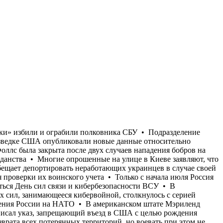
Украине будет отмечаться День сил связи и кибербезопасности ВСУ • В Черноморске Одесской области «ТЦКшники» избили и ограбили полковника СБУ • Подразделение американских вооружённых сил, занимающееся кибервойной, столкнулось с серией самоубийств среди личного состава • В разведке США опубликовали новые данные относительно возможного сценария нападения России на НАТО • В американском штате Мэриленд часть национального парка Каннингем Фоллс была закрыта после двух случаев нападения бобров на посетителей • Трамп подписал указ, запрещающий въезд в США с целью рождения ребёнка для получения американского гражданства • Многие опрошенные на улице в Киеве заявляют, что воевать нужно до возврата всех потерянных территорий, но воевать при этом не хотят • Польская «Право и справедливость» обещает депортировать неработающих украинцев в случае своей победы на парламентских выборах • Кабмин обязал налоговую службу передать Минобороны данные о мужчинах 18-60 лет для проверки их воинского учета • Только с начала июля Россия уничтожила более 400 000 кв. м складов и логистических комплексов украинского бизнеса • 8 августа на Украине будет отмечаться День сил связи и кибербезопасности ВСУ • В Черноморске Одесской области «ТЦКшники» избили и ограбили полковника СБУ • Подразделение американских вооружённых сил, занимающееся кибервойной, столкнулось с серией самоубийств среди личного состава • В разведке США опубликовали новые данные относительно возможного сценария нападения России на НАТО • В американском штате Мэриленд часть национального парка Каннингем Фоллс была закрыта после двух случаев нападения бобров на посетителей • Трамп подписал указ, запрещающий въезд в США с целью рождения ребёнка для получения американского гражданства • Многие опрошенные на улице в Киеве заявляют, что воевать нужно до возврата всех потерянных территорий, но воевать при этом не хотят • Польская «Право и справедливость» обещает депортировать неработающих украинцев в случае своей победы на парламентских выборах • Кабмин обязал налоговую службу передать Минобороны данные о мужчинах 18-60 лет для проверки их воинского учета • Только с начала июля Россия уничтожила более 400 000 кв. м складов и логистических комплексов украинского бизнеса • 8 августа на Украине будет отмечаться День сил связи и кибербезопасности ВСУ • В Черноморске Одесской области «ТЦКшники» избили и ограбили полковника СБУ • Подразделение американских вооружённых сил, занимающееся кибервойной, столкнулось с серией самоубийств среди личного состава • В разведке США опубликовали новые данные относительно возможного сценария нападения России на НАТО • В американском штате Мэриленд часть национального парка Каннингем Фоллс была закрыта после двух случаев нападения бобров на посетителей • Трамп подписал указ, запрещающий въезд в США с целью рождения ребёнка для получения американского гражданства • Многие опрошенные на улице в Киеве заявляют, что воевать нужно до возврата всех потерянных территорий, но воевать при этом не хотят • Польская «Право и справедливость» обещает депортировать не