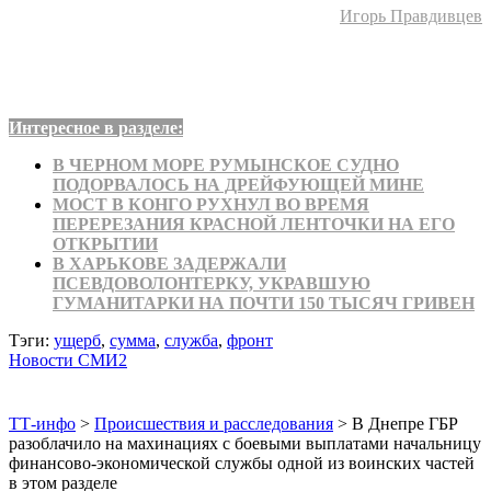
Игорь Правдивцев
Интересное в разделе:
В ЧЕРНОМ МОРЕ РУМЫНСКОЕ СУДНО
ПОДОРВАЛОСЬ НА ДРЕЙФУЮЩЕЙ МИНЕ
МОСТ В КОНГО РУХНУЛ ВО ВРЕМЯ
ПЕРЕРЕЗАНИЯ КРАСНОЙ ЛЕНТОЧКИ НА ЕГО
ОТКРЫТИИ
В ХАРЬКОВЕ ЗАДЕРЖАЛИ
ПСЕВДОВОЛОНТЕРКУ, УКРАВШУЮ
ГУМАНИТАРКИ НА ПОЧТИ 150 ТЫСЯЧ ГРИВЕН
Тэги:
ущерб
,
сумма
,
служба
,
фронт
Новости СМИ2
ТТ-инфо
>
Происшествия и расследования
>
В Днепре ГБР
разоблачило на махинациях с боевыми выплатами начальницу
финансово-экономической службы одной из воинских частей
в этом разделе