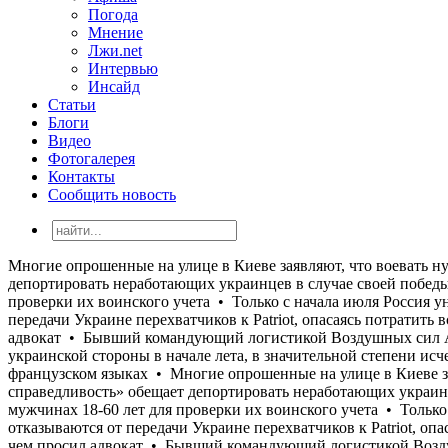
Погода
Мнение
Лжи.net
Интервью
Инсайд
Статьи
Блоги
Видео
Фотогалерея
Контакты
Сообщить новость
Многие опрошенные на улице в Киеве заявляют, что воевать нужно до возврата всех потерянных территорий, но воевать при этом не хотят • Польская «Право и справедливость» обещает депортировать неработающих украинцев в случае своей победы на парламентских выборах • Кабмин обязал налоговую службу передать Минобороны данные о мужчинах 18-60 лет для проверки их воинского учета • Только с начала июля Россия уничтожила более 400 000 кв. м складов и логистических комплексов украинского бизнеса • Страны ЕС отказываются от передачи Украине перехватчиков к Patriot, опасаясь потратить все запасы • США отказали Украине в назначении Умерова послом • Стефанишина "наныла" залог меньше, чем просил адвокат • Бывший командующий логистикой Воздушных сил Андрей Украинец получил новое подозрение по коррупционному делу • «Осторожный оптимизм, который преобладал у украинской стороны в начале лета, в значительной степени исчез», - Юлиан Репке • «Моя твоя не понимай»: Кандидат в судьи МУС от Украины не прошел собеседование на английском и французском языках • Многие опрошенные на улице в Киеве заявляют, что воевать нужно до возврата всех потерянных территорий, но воевать при этом не хотят • Польская «Право и справедливость» обещает депортировать неработающих украинцев в случае своей победы на парламентских выборах • Кабмин обязал налоговую службу передать Минобороны данные о мужчинах 18-60 лет для проверки их воинского учета • Только с начала июля Россия уничтожила более 400 000 кв. м складов и логистических комплексов украинского бизнеса • Страны ЕС отказываются от передачи Украине перехватчиков к Patriot, опасаясь потратить все запасы • США отказали Украине в назначении Умерова послом • Стефанишина "наныла" залог меньше, чем просил адвокат • Бывший командующий логистикой Воздушных сил Андрей Украинец получил новое подозрение по коррупционному делу • «Осторожный оптимизм, который преобладал у украинской стороны в начале лета, в значительной степени исчез», - Юлиан Репке • «Моя твоя не понимай»: Кандидат в судьи МУС от Украины не прошел собеседование на английском и французском языках • Многие опрошенные на улице в Киеве заявляют, что воевать нужно до возврата всех потерянных территорий, но воевать при этом не хотят • Польская «Право и справедливость» обещает депортировать неработающих украинцев в случае своей победы на парламентских выборах • Кабмин обязал налоговую службу передать Минобороны данные о мужчинах 18-60 лет для проверки их воинского учета • Только с начала июля Россия уничтожила более 400 000 кв. м складов и логистических комплексов украинского бизнеса • Страны ЕС отказываются от передачи Украине перехватчиков к Patriot, опасаясь потратить все запасы • США отказали Украине в назначении Умерова послом • Стефанишина "наныла" залог меньше, чем просил адвокат • Бывший командующий логистикой Воздушных сил Андрей Украинец получил новое подозрение по коррупционному делу • «Осторожный оптимизм, который преобладал у украинской стороны в начале лета, в значительной степени исчез», - Юлиан Репке • «Моя твоя не понимай»: Кандидат в судьи МУС от Украины не прошел собеседование на английском и французском языках • Многие опрошенные на улице в Киеве заявляют, что воевать нужно до возврата всех потерянных территорий, но воевать при этом не хотят • Польская «Право и справедливость» обещает депорт