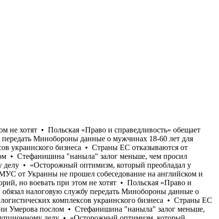
00 кв. м складов и логистических комплексов украинского бизнеса • Страны ЕС отказываются от передачи Украине перехватчиков к Patriot, опасаясь потратить все запасы • США отказали Украине в назначении Умерова послом • Стефанишина "наныла" залог меньше, чем просил адвокат • Бывший командующий логистикой Воздушных сил Андрей Украинец получил новое подозрение по коррупционному делу • «Осторожный оптимизм, который преобладал у украинской стороны в начале лета, в значительной степени исчез», - Юлиан Репке • «Моя твоя не понимай»: Кандидат в судьи МУС от Украины не прошел собеседование на английском и французском языках • Многие опрошенные на улице в Киеве заявляют, что воевать нужно до возврата всех потерянных территорий, но воевать при этом не хотят • Польская «Право и справедливость» обещает депортировать неработающих украинцев в случае своей победы на парламентских выборах • Кабмин обязал налоговую службу передать Минобороны данные о мужчинах 18-60 лет для проверки их воинского учета • Только с начала июля Россия уничтожила более 400 000 кв. м складов и логистических комплексов украинского бизнеса • Страны ЕС отказываются от передачи Украине перехватчиков к Patriot, опасаясь потратить все запасы • США отказали Украине в назначении Умерова послом • Стефанишина "наныла" залог меньше, чем просил адвокат • Бывший командующий логистикой Воздушных сил Андрей Украинец получил новое подозрение по коррупционному делу • «Осторожный оптимизм, который преобладал у украинской стороны в начале лета, в значительной степени исчез», - Юлиан Репке • «Моя твоя не понимай»: Кандидат в судьи МУС от Украины не прошел собеседование на английском и французском языках • Многие опрошенные на улице в Киеве заявляют, что воевать нужно до возврата всех потерянных территорий, но воевать при этом не хотят • Польская «Право и справедливость» обещает депортировать неработающих украинцев в случае своей победы на парламентских выборах • Кабмин обязал налоговую службу передать Минобороны данные о мужчинах 18-60 лет для проверки их воинского учета • Только с начала июля Россия уничтожила более 400 000 кв. м складов и логистических комплексов украинского бизнеса • Страны ЕС отказываются от передачи Украине перехватчиков к Patriot, опасаясь потратить все запасы • США отказали Украине в назначении Умерова послом • Стефанишина "наныла" залог меньше, чем просил адвокат • Бывший командующий логистикой Воздушных сил Андрей Украинец получил новое подозрение по коррупционному делу • «Осторожный оптимизм, который преобладал у украинской стороны в начале лета, в значительной степени исчез», - Юлиан Репке • «Моя твоя не понимай»: Кандидат в судьи МУС от Украины не прошел собеседование на английском и французском языках • Многие опрошенные на улице в Киеве заявляют, что воевать нужно до возврата всех потерянных территорий, но воевать при этом не хотят • Польская «Право и справедливость» обещает депортировать неработающих украинцев в случае своей победы на парламентских выборах • Кабмин обязал налоговую службу передать Минобороны данные о мужчинах 18-60 лет для проверки их воинского учета • Только