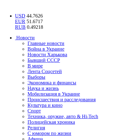
USD
44.7626
EUR
51.6717
RUB
0.49218
Новости
Главные новости
Война в Украине
Новости Харькова
Бывший СССР
В мире
Лента Соцсетей
Выборы
Экономика и финансы
Наука и жизнь
Мобилизация в Украине
Происшествия и расследования
Культура и кино
Спорт
Техника, оружие, авто & Hi-Tech
Полицейская хроника
Религия
С юмором по жизни
Афиша