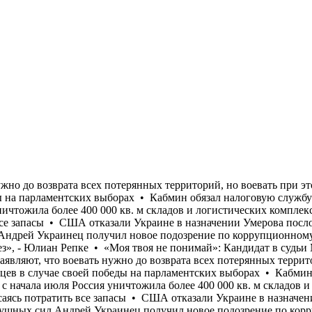
ировать неработающих украинцев в случае своей победы на парламентских выборах • Кабмин обязал налоговую службу передать Минобороны данные о мужчинах 18-60 лет для проверки их воинского учета • Только с начала июля Россия уничтожила более 400 000 кв. м складов и логистических комплексов украинского бизнеса • Страны ЕС отказываются от передачи Украине перехватчиков к Patriot, опасаясь потратить все запасы • США отказали Украине в назначении Умерова послом • Стефанишина "наныла" залог меньше, чем просил адвокат • Бывший командующий логистикой Воздушных сил Андрей Украинец получил новое подозрение по коррупционному делу • «Осторожный оптимизм, который преобладал у украинской стороны в начале лета, в значительной степени исчез», - Юлиан Репке • «Моя твоя не понимай»: Кандидат в судьи МУС от Украины не прошел собеседование на английском и французском языках • Многие опрошенные на улице в Киеве заявляют, что воевать нужно до возврата всех потерянных территорий, но воевать при этом не хотят • Польская «Право и справедливость» обещает депортировать неработающих украинцев в случае своей победы на парламентских выборах • Кабмин обязал налоговую службу передать Минобороны данные о мужчинах 18-60 лет для проверки их воинского учета • Только с начала июля Россия уничтожила более 400 000 кв. м складов и логистических комплексов украинского бизнеса • Страны ЕС отказываются от передачи Украине перехватчиков к Patriot, опасаясь потратить все запасы • США отказали Украине в назначении Умерова послом • Стефанишина "наныла" залог меньше, чем просил адвокат • Бывший командующий логистикой Воздушных сил Андрей Украинец получил новое подозрение по коррупционному делу • «Осторожный оптимизм, который преобладал у украинской стороны в начале лета, в значительной степени исчез», - Юлиан Репке • «Моя твоя не понимай»: Кандидат в судьи МУС от Украины не прошел собеседование на английском и французском языках • Многие опрошенные на улице в Киеве заявляют, что воевать нужно до возврата всех потерянных территорий, но воевать при этом не хотят • Польская «Право и справедливость» обещает депортировать неработающих украинцев в случае своей победы на парламентских выборах • Кабмин обязал налоговую службу передать Минобороны данные о мужчинах 18-60 лет для проверки их воинского учета • Только с начала июля Россия уничтожила более 400 000 кв. м складов и логистических комплексов украинского бизнеса • Страны ЕС отказываются от передачи Украине перехватчиков к Patriot, опасаясь потратить все запасы • США отказали Украине в назначении Умерова послом • Стефанишина "наныла" залог меньше, чем просил адвокат • Бывший командующий логистикой Воздушных сил Андрей Украинец получил новое подозрение по коррупционному делу • «Осторожный оптимизм, который преобладал у украинской стороны в начале лета, в значительной степени исчез», - Юлиан Репке • «Моя твоя не понимай»: Кандидат в судьи МУС от Украины не прошел собеседование на английском и французском языках • Многие опрошенные на улице в Киеве заявляют, что воевать нужно до возврата всех потерянных территорий, но воевать при этом не хотят • Польская «Право и справедливость» обещает депортировать неработающих украинцев в случае своей победы на парламентских выборах • Кабмин обязал налоговую службу передать Минобороны данные о мужчинах 18-60 лет для проверки их воинского учета • Только с начала июля Россия уничтожила более 400 0