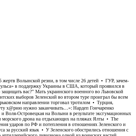
я известного украинского тренера • В бывших польских селах Островки и Воля-Островецкая на Волыни в результате эксгумационных работ обнаружены останки 55 жертв Волынской резни, в том числе 26 детей • ГУР, зачем-то, показали видео сегодняшней атаки морского дрона на отдыхающих на пляжах Ялты • The Atlantic пишет об «иссякании импульса» в поддержку Украины в США, который проявился в предыдущие месяцы на фоне усиления ударов по РФ и потепления в отношениях Зеленского и Трампа • "Ну и на***й оно надо защищать вас?" Мать украинского военного во Львовской области избили и выгнали из автобуса за русский язык • У Зеленского обострились отношения с Залужным • В случае президентских выборов Зеленский во втором туре проиграл бы всем основным конкурентам • Командир артиллерийского дивизиона одной из воинских частей, выполняющей боевые задачи на Харьковском направлении торговал тротилом • Турция, Саудовская Аравия и Пакистан создали военный союз • В Харькове тарифы на водоснабжение будут повышены в 3,5 раза • «Эту х@рню нужно заканчивать…»: Нардеп Гончаренко рассказал о штрафе за использование русского языка для известного украинского тренера • В бывших польских селах Островки и Воля-Островецкая на Волыни в результате эксгумационных работ обнаружены останки 55 жертв Волынской резни, в том числе 26 детей • ГУР, зачем-то, показали видео сегодняшней атаки морского дрона на отдыхающих на пляжах Ялты • The Atlantic пишет об «иссякании импульса» в поддержку Украины в США, который проявился в предыдущие месяцы на фоне усиления ударов по РФ и потепления в отношениях Зеленского и Трампа • "Ну и на***й оно надо защищать вас?" Мать украинского военного во Львовской области избили и выгнали из автобуса за русский язык • У Зеленского обострились отношения с Залужным • В случае президентских выборов Зеленский во втором туре проиграл бы всем основным конкурентам • Командир артиллерийского дивизиона одной из воинских частей, выполняющей боевые задачи на Харьковском направлении торговал тротилом • Турция, Саудовская Аравия и Пакистан создали военный союз • В Харькове тарифы на водоснабжение будут повышены в 3,5 раза • «Эту х@рню нужно заканчивать…»: Нардеп Гончаренко рассказал о штрафе за использование русского языка для известного украинского тренера • В бывших польских селах Островки и Воля-Островецкая на Волыни в результате эксгумационных работ обнаружены останки 55 жертв Волынской резни, в том числе 26 детей • ГУР, зачем-то, показали видео сегодняшней атаки морского дрона на отдыхающих на пляжах Ялты • The Atlantic пишет об «иссякании импульса» в поддержку Украины в США, который проявился в предыдущие месяцы на фоне усиления ударов по РФ и потепления в отношениях Зеленского и Трампа • "Ну и на***й оно надо защищать вас?" Мать украинского военного во Львовской области избили и выгнали из автобуса за русский язык • У Зеленского обострились отношения с Залужным • В случае президентских выборов Зеленский во втором туре проиграл бы всем основным конкурентам • Командир артиллерийского дивизиона одной из воинских частей, выполняющей боевые задачи на Харьковском направлении торговал тротилом • Турция, Саудовская Аравия и Пакистан создали военный союз •