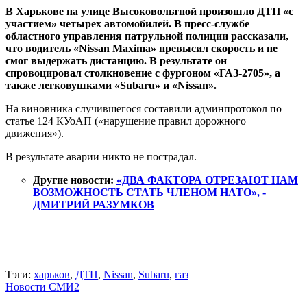
В Харькове на улице Высоковольтной произошло ДТП «с
участием» четырех автомобилей. В пресс-службе
областного управления патрульной полиции рассказали,
что водитель «Nissan Maxima» превысил скорость и не
смог выдержать дистанцию. В результате он
спровоцировал столкновение с фургоном «ГАЗ-2705», а
также легковушками «Subaru» и «Nissan».
На виновника случившегося составили админпротокол по
статье 124 КУоАП («нарушение правил дорожного
движения»).
В результате аварии никто не пострадал.
Другие новости:
«ДВА ФАКТОРА ОТРЕЗАЮТ НАМ
ВОЗМОЖНОСТЬ СТАТЬ ЧЛЕНОМ НАТО», -
ДМИТРИЙ РАЗУМКОВ
Тэги:
харьков
,
ДТП
,
Nissan
,
Subaru
,
газ
Новости СМИ2