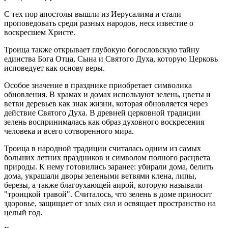
С тех пор апостолы вышли из Иерусалима и стали
проповедовать среди разных народов, неся известие о
воскресшем Христе.
Троица также открывает глубокую богословскую тайну
единства Бога Отца, Сына и Святого Духа, которую Церковь
исповедует как основу веры.
Особое значение в празднике приобретает символика
обновления. В храмах и домах используют зелень, цветы и
ветви деревьев как знак жизни, которая обновляется через
действие Святого Духа. В древней церковной традиции
зелень воспринималась как образ духовного воскресения
человека и всего сотворенного мира.
Троица в народной традиции считалась одним из самых
больших летних праздников и символом полного расцвета
природы. К нему готовились заранее: убирали дома, белить
дома, украшали дворы зелеными ветвями клена, липы,
березы, а также благоухающей аирой, которую называли
"троицкой травой". Считалось, что зелень в доме приносит
здоровье, защищает от злых сил и освящает пространство на
целый год.