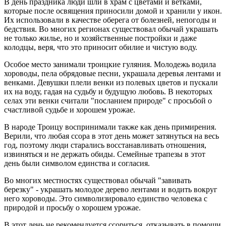
В день праздника люди шли в храм с цветами и ветками,
которые после освящения приносили домой и хранили у икон.
Их использовали в качестве оберега от болезней, непогоды и
бедствия. Во многих регионах существовал обычай украшать
не только жилье, но и хозяйственные постройки и даже
колодцы, веря, что это приносит обилие и чистую воду.
Особое место занимали троицкие гуляния. Молодежь водила
хороводы, пела обрядовые песни, украшала деревья лентами и
венками. Девушки плели венки из полевых цветов и пускали
их на воду, гадая на судьбу и будущую любовь. В некоторых
селах эти венки считали "посланием природе" с просьбой о
счастливой судьбе и хорошем урожае.
В народе Троицу воспринимали также как день примирения.
Верили, что любая ссора в этот день может затянуться на весь
год, поэтому люди старались восстанавливать отношения,
извиняться и не держать обиды. Семейные трапезы в этот
день были символом единства и согласия.
Во многих местностях существовал обычай "завивать
березку" - украшать молодое дерево лентами и водить вокруг
него хороводы. Это символизировало единство человека с
природой и просьбу о хорошем урожае.
В этот день не рекомендуется ссориться, отказывать в помощи