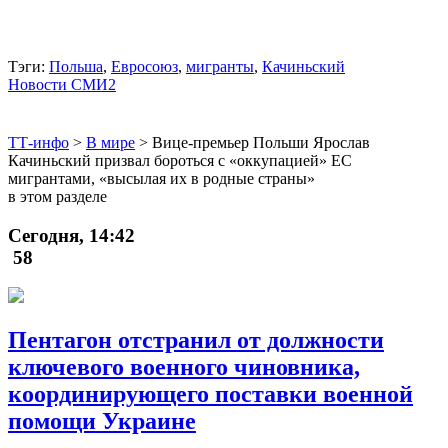
Тэги:
Польша
,
Евросоюз
,
мигранты
,
Качиньский
Новости СМИ2
ТТ-инфо
>
В мире
>
Вице-премьер Польши Ярослав
Качиньский призвал бороться с «оккупацией» ЕС
мигрантами, «высылая их в родные страны»
в этом разделе
Сегодня, 14:42
58
Пентагон отстранил от должности
ключевого военного чиновника,
координирующего поставки военной
помощи Украине