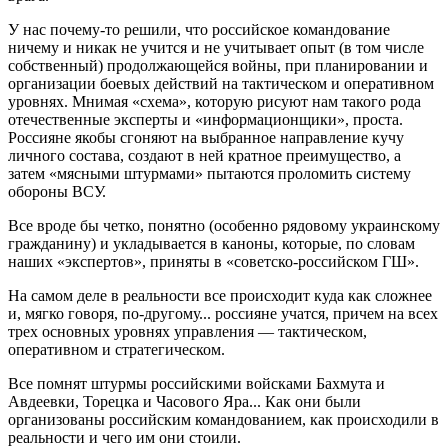
У нас почему-то решили, что российское командование
ничему и никак не учится и не учитывает опыт (в том числе
собственный) продолжающейся войны, при планировании и
организации боевых действий на тактическом и оперативном
уровнях. Мнимая «схема», которую рисуют нам такого рода
отечественные эксперты и «информационщики», проста.
Россияне якобы сгоняют на выбранное направление кучу
личного состава, создают в ней кратное преимущество, а
затем «мясными штурмами» пытаются проломить систему
обороны ВСУ.
Все вроде бы четко, понятно (особенно рядовому украинскому
гражданину) и укладывается в каноны, которые, по словам
наших «экспертов», приняты в «советско-российском ГШ».
На самом деле в реальности все происходит куда как сложнее
и, мягко говоря, по-другому... россияне учатся, причем на всех
трех основных уровнях управления — тактическом,
оперативном и стратегическом.
Все помнят штурмы российскими войсками Бахмута и
Авдеевки, Торецка и Часового Яра... Как они были
организованы российским командованием, как происходили в
реальности и чего им они стоили.