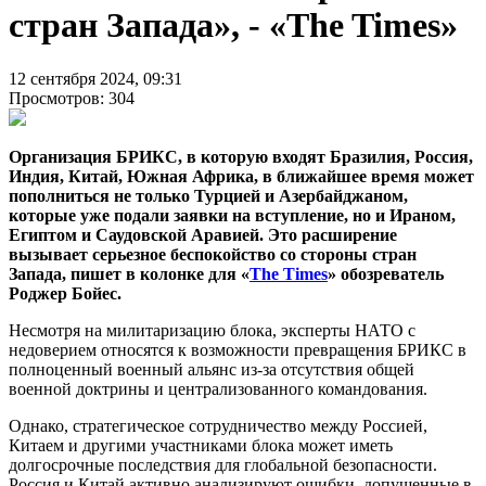
стран Запада», - «The Times»
12 сентября 2024, 09:31
Просмотров: 304
Организация БРИКС, в которую входят Бразилия, Россия,
Индия, Китай, Южная Африка, в ближайшее время может
пополниться не только Турцией и Азербайджаном,
которые уже подали заявки на вступление, но и Ираном,
Египтом и Саудовской Аравией. Это расширение
вызывает серьезное беспокойство со стороны стран
Запада, пишет в колонке для «
The Times
» обозреватель
Роджер Бойес.
Несмотря на милитаризацию блока, эксперты НАТО с
недоверием относятся к возможности превращения БРИКС в
полноценный военный альянс из-за отсутствия общей
военной доктрины и централизованного командования.
Однако, стратегическое сотрудничество между Россией,
Китаем и другими участниками блока может иметь
долгосрочные последствия для глобальной безопасности.
Россия и Китай активно анализируют ошибки, допущенные в