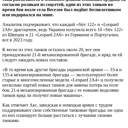
согласно роликам из соцсетей, один из этих танков во
время боя возле села Веселое был подбит беспилотником
или подорвался на мине.
Аналитик подчеркивает, что каждый «Strv 122» и «Leopard
2A6» драгоценен, ведь Украина получила всего 10 «Strv 122»
из Швеции и 21 «Leopard 2A6» из Германии и Португалии,
все в 2023 году.
К весне из этих танков осталось около 20, все они
принадлежали 21-й механизированной бригаде, и вряд ли ей
следует ожидать новых поставок:
«В то время как другие бригады украинской армии — 33-я и
155-я механизированные бригады — эксплуатируют более
старые и многочисленные модели «Leopard 2A4» и получили
несколько партий новых танков для замены потерь на поле
боя, 21-я механизированная бригада с ее новыми моделями
танков вряд ли получит новые машины».
Как отмечает Акс, шведская и немецкая армии с трудом
поддерживают свои собственные танковые бригады; ни одна
из них планирует больше расстаться с лучшими своими
танками.