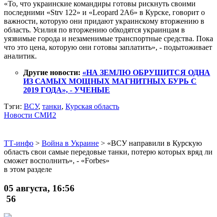
«То, что украинские командиры готовы рискнуть своими
последними «Strv 122» и «Leopard 2A6» в Курске, говорит о
важности, которую они придают украинскому вторжению в
область. Усилия по вторжению обходятся украинцам в
уязвимые города и незаменимые транспортные средства. Пока
что это цена, которую они готовы заплатить», - подытоживает
аналитик.
Другие новости:
«НА ЗЕМЛЮ ОБРУШИТСЯ ОДНА
ИЗ САМЫХ МОЩНЫХ МАГНИТНЫХ БУРЬ С
2019 ГОДА», - УЧЕНЫЕ
Тэги:
ВСУ
,
танки
,
Курская область
Новости СМИ2
ТТ-инфо
>
Война в Украине
>
«ВСУ направили в Курскую
область свои самые передовые танки, потерю которых вряд ли
сможет восполнить», - «Forbes»
в этом разделе
05 августа, 16:56
56