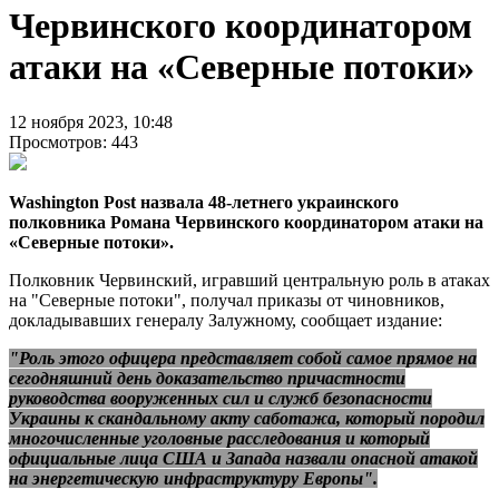
Червинского координатором
атаки на «Северные потоки»
12 ноября 2023, 10:48
Просмотров: 443
Washington Post назвала 48-летнего украинского
полковника Романа Червинского координатором атаки на
«Северные потоки».
Полковник Червинский, игравший центральную роль в атаках
на "Северные потоки", получал приказы от чиновников,
докладывавших генералу Залужному, сообщает издание:
"Роль этого офицера представляет собой самое прямое на
сегодняшний день доказательство причастности
руководства вооруженных сил и служб безопасности
Украины к скандальному акту саботажа, который породил
многочисленные уголовные расследования и который
официальные лица США и Запада назвали опасной атакой
на энергетическую инфраструктуру Европы".