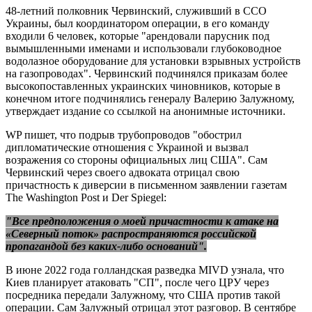
48-летний полковник Червинский, служивший в ССО
Украины, был координатором операции, в его команду
входили 6 человек, которые "арендовали парусник под
вымышленными именами и использовали глубоководное
водолазное оборудование для установки взрывных устройств
на газопроводах". Червинский подчинялся приказам более
высокопоставленных украинских чиновников, которые в
конечном итоге подчинялись генералу Валерию Залужному,
утверждает издание со ссылкой на анонимные источники.
WP пишет, что подрыв трубопроводов "обострил
дипломатические отношения с Украиной и вызвал
возражения со стороны официальных лиц США". Сам
Червинский через своего адвоката отрицал свою
причастность к диверсии в письменном заявлении газетам
The Washington Post и Der Spiegel:
"Все предположения о моей причастности к атаке на
«Северный поток» распространяются российской
пропагандой без каких-либо оснований".
В июне 2022 года голландская разведка MIVD узнала, что
Киев планирует атаковать "СП", после чего ЦРУ через
посредника передали Залужному, что США против такой
операции. Сам Залужный отрицал этот разговор. В сентябре