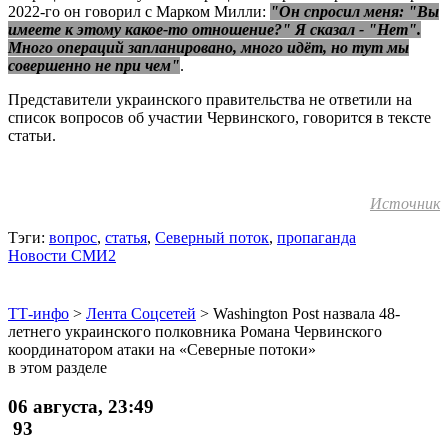
2022-го он говорил с Марком Милли:
"Он спросил меня: "Вы
имеете к этому какое-то отношение?" Я сказал - "Нет".
Много операций запланировано, много идёт, но тут мы
совершенно не при чем"
.
Представители украинского правительства не ответили на
список вопросов об участии Червинского, говорится в тексте
статьи.
Источник
Тэги:
вопрос
,
статья
,
Северный поток
,
пропаганда
Новости СМИ2
ТТ-инфо
>
Лента Соцсетей
>
Washington Post назвала 48-
летнего украинского полковника Романа Червинского
координатором атаки на «Северные потоки»
в этом разделе
06 августа, 23:49
93