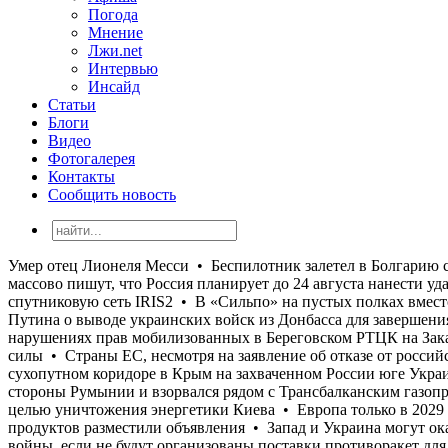
Погода
Мнение
Лжи.net
Интервью
Инсайд
Статьи
Блоги
Видео
Фотогалерея
Контакты
Сообщить новость
Умер отец Лионеля Месси • Беспилотник залетел в Болгарию со стороны Румынии и взорвался рядом с Трансбалканским газопроводом: его назвали украинским • Украинские паблики массово пишут, что Россия планирует до 24 августа нанести удары с целью уничтожения энергетики Киева • Европа только в 2029 году планирует начать создавать свой аналог Starlink - спутниковую сеть IRIS2 • В «Сильпо» на пустых полках вместо продуктов разместили объявления • Запад и Украина могут оказаться перед необходимостью удовлетворить требование Путина о выводе украинских войск из Донбасса для завершения войны, если не будут организованы поставки противоракет для систем ПВО ВСУ • Омбудсмен Лубинец заявляет о массовых нарушениях прав мобилизованных в Береговском РТЦК на Закарпатье, где сотни мужчин лишали права на законную отсрочку • Во Франции продолжают бушевать пожары небывалой силы • Страны ЕС, несмотря на заявление об отказе от российского газа к следующему году, увеличивают его импорт • В РФ заявили о восстановлении «в целом» движения по трассе на сухопутном коридоре в Крым на захваченном России юге Украины, которую постоянно атаковали украинские дроны • Умер отец Лионеля Месси • Беспилотник залетел в Болгарию со стороны Румынии и взорвался рядом с Трансбалканским газопроводом: его назвали украинским • Украинские паблики массово пишут, что Россия планирует до 24 августа нанести удары с целью уничтожения энергетики Киева • Европа только в 2029 году планирует начать создавать свой аналог Starlink - спутниковую сеть IRIS2 • В «Сильпо» на пустых полках вместо продуктов разместили объявления • Запад и Украина могут оказаться перед необходимостью удовлетворить требование Путина о выводе украинских войск из Донбасса для завершения войны, если не будут организованы поставки противоракет для систем ПВО ВСУ • Омбудсмен Лубинец заявляет о массовых нарушениях прав мобилизованных в Береговском РТЦК на Закарпатье, где сотни мужчин лишали права на законную отсрочку • Во Франции продолжают бушевать пожары небывалой силы • Страны ЕС, несмотря на заявление об отказе от российского газа к следующему году, увеличивают его импорт • В РФ заявили о восстановлении «в целом» движения по трассе на сухопутном коридоре в Крым на захваченном России юге Украины, которую постоянно атаковали украинские дроны • Умер отец Лионеля Месси • Беспилотник залетел в Болгарию со стороны Румынии и взорвался рядом с Трансбалканским газопроводом: его назвали украинским • Украинские паблики массово пишут, что Россия планирует до 24 августа нанести удары с целью уничтожения энергетики Киева • Европа только в 2029 году планирует начать создавать свой аналог Starlink - спутниковую сеть IRIS2 • В «Сильпо» на пустых полках вместо продуктов разместили объявления • Запад и Украина могут оказаться перед необходимостью удовлетворить требование Путина о выводе украинских войск из Донбасса для завершения войны, если не будут организованы поставки противоракет для систем ПВО ВСУ • Омбудсмен Лубинец заявляет о массовых нарушениях прав мобилизованных в Береговском РТЦК на Закарпатье, где сотни мужчин лишали права на законную отсрочку • Во Франции продолжают бушевать пожары небывалой силы • Страны ЕС, несмотря на заявление об отказе от российского газа к следующему году, увеличивают его импорт • В РФ заявили о восстановлении «в целом» движения по трассе на сухопутном коридоре в Крым на з