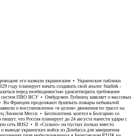
идоре в Крым на захваченном России юге Украины, которую постоянно атаковали украинские дроны • Умер отец Лионеля Месси • Беспилотник залетел в Болгарию со стороны Румынии и взорвался рядом с Трансбалканским газопроводом: его назвали украинским • Украинские паблики массово пишут, что Россия планирует до 24 августа нанести удары с целью уничтожения энергетики Киева • Европа только в 2029 году планирует начать создавать свой аналог Starlink - спутниковую сеть IRIS2 • В «Сильпо» на пустых полках вместо продуктов разместили объявления • Запад и Украина могут оказаться перед необходимостью удовлетворить требование Путина о выводе украинских войск из Донбасса для завершения войны, если не будут организованы поставки противоракет для систем ПВО ВСУ • Омбудсмен Лубинец заявляет о массовых нарушениях прав мобилизованных в Береговском РТЦК на Закарпатье, где сотни мужчин лишали права на законную отсрочку • Во Франции продолжают бушевать пожары небывалой силы • Страны ЕС, несмотря на заявление об отказе от российского газа к следующему году, увеличивают его импорт • В РФ заявили о восстановлении «в целом» движения по трассе на сухопутном коридоре в Крым на захваченном России юге Украины, которую постоянно атаковали украинские дроны • Умер отец Лионеля Месси • Беспилотник залетел в Болгарию со стороны Румынии и взорвался рядом с Трансбалканским газопроводом: его назвали украинским • Украинские паблики массово пишут, что Россия планирует до 24 августа нанести удары с целью уничтожения энергетики Киева • Европа только в 2029 году планирует начать создавать свой аналог Starlink - спутниковую сеть IRIS2 • В «Сильпо» на пустых полках вместо продуктов разместили объявления • Запад и Украина могут оказаться перед необходимостью удовлетворить требование Путина о выводе украинских войск из Донбасса для завершения войны, если не будут организованы поставки противоракет для систем ПВО ВСУ • Омбудсмен Лубинец заявляет о массовых нарушениях прав мобилизованных в Береговском РТЦК на Закарпатье, где сотни мужчин лишали права на законную отсрочку • Во Франции продолжают бушевать пожары небывалой силы • Страны ЕС, несмотря на заявление об отказе от российского газа к следующему году, увеличивают его импорт • В РФ заявили о восстановлении «в целом» движения по трассе на сухопутном коридоре в Крым на захваченном России юге Украины, которую постоянно атаковали украинские дроны • Умер отец Лионеля Месси • Беспилотник залетел в Болгарию со стороны Румынии и взорвался рядом с Трансбалканским газопроводом: его назвали украинским • Украинские паблики массово пишут, что Россия планирует до 24 августа нанести удары с целью уничтожения энергетики Киева • Европа только в 2029 году планирует начать создавать свой аналог Starlink - спутниковую сеть IRIS2 • В «Сильпо» на пустых полках вместо продуктов разместили объявления • Запад и Украина могут оказаться перед необходимостью удовлетворить требование Путина о выводе украинских войск из Донбасса для завершения войны, если не будут организованы поставки противоракет для систем ПВО ВС