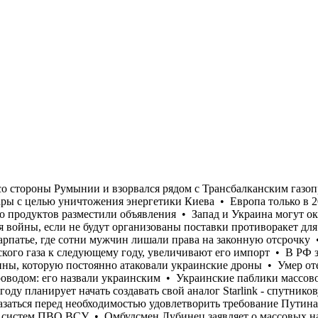
ахваченном России юге Украины, которую постоянно атаковали украинские дроны • Умер отец Лионеля Месси • Беспилотник залетел в Болгарию со стороны Румынии и взорвался рядом с Трансбалканским газопроводом: его назвали украинским • Украинские паблики массово пишут, что Россия планирует до 24 августа нанести удары с целью уничтожения энергетики Киева • Европа только в 2029 году планирует начать создавать свой аналог Starlink - спутниковую сеть IRIS2 • В «Сильпо» на пустых полках вместо продуктов разместили объявления • Запад и Украина могут оказаться перед необходимостью удовлетворить требование Путина о выводе украинских войск из Донбасса для завершения войны, если не будут организованы поставки противоракет для систем ПВО ВСУ • Омбудсмен Лубинец заявляет о массовых нарушениях прав мобилизованных в Береговском РТЦК на Закарпатье, где сотни мужчин лишали права на законную отсрочку • Во Франции продолжают бушевать пожары небывалой силы • Страны ЕС, несмотря на заявление об отказе от российского газа к следующему году, увеличивают его импорт • В РФ заявили о восстановлении «в целом» движения по трассе на сухопутном коридоре в Крым на захваченном России юге Украины, которую постоянно атаковали украинские дроны • Умер отец Лионеля Месси • Беспилотник залетел в Болгарию со стороны Румынии и взорвался рядом с Трансбалканским газопроводом: его назвали украинским • Украинские паблики массово пишут, что Россия планирует до 24 августа нанести удары с целью уничтожения энергетики Киева • Европа только в 2029 году планирует начать создавать свой аналог Starlink - спутниковую сеть IRIS2 • В «Сильпо» на пустых полках вместо продуктов разместили объявления • Запад и Украина могут оказаться перед необходимостью удовлетворить требование Путина о выводе украинских войск из Донбасса для завершения войны, если не будут организованы поставки противоракет для систем ПВО ВСУ • Омбудсмен Лубинец заявляет о массовых нарушениях прав мобилизованных в Береговском РТЦК на Закарпатье, где сотни мужчин лишали права на законную отсрочку • Во Франции продолжают бушевать пожары небывалой силы • Страны ЕС, несмотря на заявление об отказе от российского газа к следующему году, увеличивают его импорт • В РФ заявили о восстановлении «в целом» движения по трассе на сухопутном коридоре в Крым на захваченном России юге Украины, которую постоянно атаковали украинские дроны • Умер отец Лионеля Месси • Беспилотник залетел в Болгарию со стороны Румынии и взорвался рядом с Трансбалканским газопроводом: его назвали украинским • Украинские паблики массово пишут, что Россия планирует до 24 августа нанести удары с целью уничтожения энергетики Киева • Европа только в 2029 году планирует начать создавать свой аналог Starlink - спутниковую сеть IRIS2 • В «Сильпо» на пустых полках вместо продуктов разместили объявления • Запад и Украина могут оказаться перед необходимостью удовлетворить требование Путина о выводе украинских войск из Донбасса для завершения войны, если не будут организованы поставки противоракет для систем ПВО ВСУ • Омбудсмен Лубинец заявляет о массовых нарушениях прав мобилизованных в Береговском РТЦК на Закарпатье, где сотни мужчин лишали права на законную отсрочку • Во Франции продолжают бушевать пожары небывалой силы • Страны ЕС, несмотря на заявление об отказе от российского газа к следующему году, увеличивают его импорт • В РФ заявили о восстановлении «в целом» движения по трассе на сухопутном кор