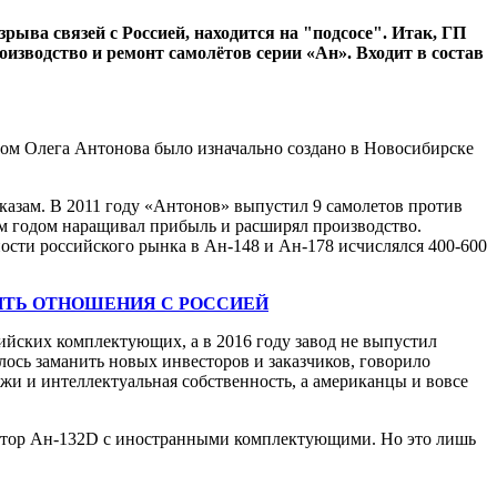
ыва связей с Россией, находится на "подсосе". Итак, ГП
изводство и ремонт самолётов серии «Ан». Входит в состав
вом Олега Антонова было изначально создано в Новосибирске
казам. В 2011 году «Антонов» выпустил 9 самолетов против
ым годом наращивал прибыль и расширял производство.
сти российского рынка в Ан-148 и Ан-178 исчислялся 400-600
ИТЬ ОТНОШЕНИЯ С РОССИЕЙ
ийских комплектующих, а в 2016 году завод не выпустил
ось заманить новых инвесторов и заказчиков, говорило
жи и интеллектуальная собственность, а американцы и вовсе
стратор Ан-132D с иностранными комплектующими. Но это лишь