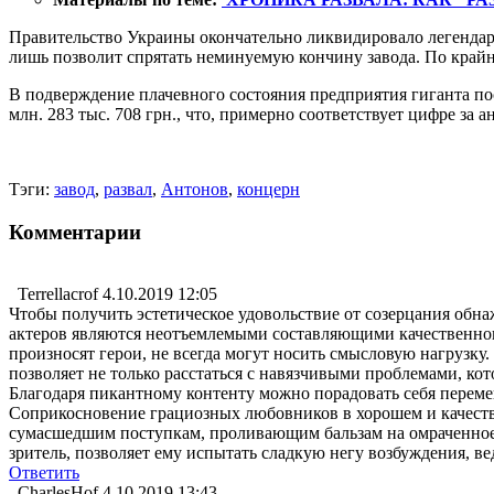
Правительство Украины окончательно ликвидировало легендарн
лишь позволит спрятать неминуемую кончину завода. По крайне
В подверждение плачевного состояния предприятия гиганта пос
млн. 283 тыс. 708 грн., что, примерно соответствует цифре за
Тэги:
завод
,
развал
,
Антонов
,
концерн
Комментарии
Terrellacrof
4.10.2019 12:05
Чтобы получить эстетическое удовольствие от созерцания обн
актеров являются неотъемлемыми составляющими качественного
произносят герои, не всегда могут носить смысловую нагрузку.
позволяет не только расстаться с навязчивыми проблемами, к
Благодаря пикантному контенту можно порадовать себя переме
Соприкосновение грациозных любовников в хорошем и качестве
сумасшедшим поступкам, проливающим бальзам на омраченное 
зритель, позволяет ему испытать сладкую негу возбуждения, в
Ответить
CharlesHof
4.10.2019 13:43