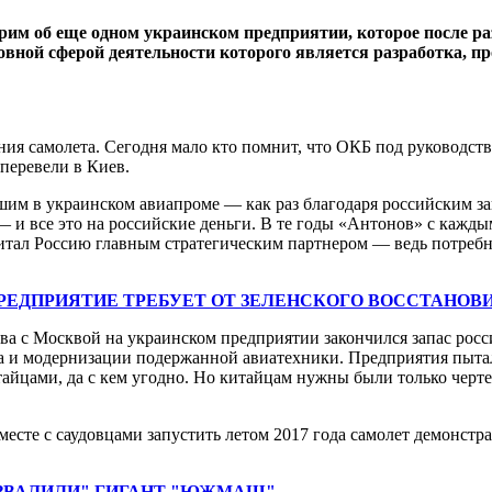
м об еще одном украинском предприятии, которое после разр
вной сферой деятельности которого является разработка, про
ния самолета. Сегодня мало кто помнит, что ОКБ под руководст
 перевели в Киев.
шим в украинском авиапроме — как раз благодаря российским за
 — и все это на российские деньги. В те годы «Антонов» с кажд
ал Россию главным стратегическим партнером — ведь потребно
ПРЕДПРИЯТИЕ ТРЕБУЕТ ОТ ЗЕЛЕНСКОГО ВОССТАНОВ
а с Москвой на украинском предприятии закончился запас росс
а и модернизации подержанной авиатехники. Предприятия пытал
айцами, да с кем угодно. Но китайцам нужны были только черте
вместе с саудовцами запустить летом 2017 года самолет демон
АЗВАЛИЛИ" ГИГАНТ "ЮЖМАШ"