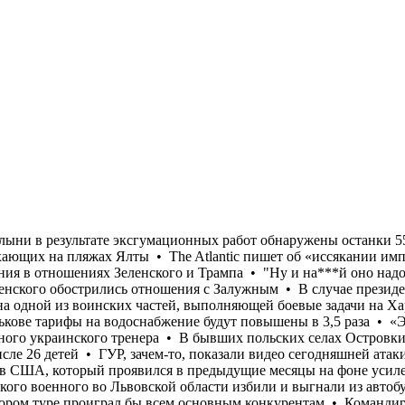
кого языка для известного украинского тренера • В бывших польских селах Островки и Воля-Островецкая на Волыни в результате эксгумационных работ обнаружены останки 55 жертв Волынской резни, в том числе 26 детей • ГУР, зачем-то, показали видео сегодняшней атаки морского дрона на отдыхающих на пляжах Ялты • The Atlantic пишет об «иссякании импульса» в поддержку Украины в США, который проявился в предыдущие месяцы на фоне усиления ударов по РФ и потепления в отношениях Зеленского и Трампа • "Ну и на***й оно надо защищать вас?" Мать украинского военного во Львовской области избили и выгнали из автобуса за русский язык • У Зеленского обострились отношения с Залужным • В случае президентских выборов Зеленский во втором туре проиграл бы всем основным конкурентам • Командир артиллерийского дивизиона одной из воинских частей, выполняющей боевые задачи на Харьковском направлении торговал тротилом • Турция, Саудовская Аравия и Пакистан создали военный союз • В Харькове тарифы на водоснабжение будут повышены в 3,5 раза • «Эту х@рню нужно заканчивать…»: Нардеп Гончаренко рассказал о штрафе за использование русского языка для известного украинского тренера • В бывших польских селах Островки и Воля-Островецкая на Волыни в результате эксгумационных работ обнаружены останки 55 жертв Волынской резни, в том числе 26 детей • ГУР, зачем-то, показали видео сегодняшней атаки морского дрона на отдыхающих на пляжах Ялты • The Atlantic пишет об «иссякании импульса» в поддержку Украины в США, который проявился в предыдущие месяцы на фоне усиления ударов по РФ и потепления в отношениях Зеленского и Трампа • "Ну и на***й оно надо защищать вас?" Мать украинского военного во Львовской области избили и выгнали из автобуса за русский язык • У Зеленского обострились отношения с Залужным • В случае президентских выборов Зеленский во втором туре проиграл бы всем основным конкурентам • Командир артиллерийского дивизиона одной из воинских частей, выполняющей боевые задачи на Харьковском направлении торговал тротилом • Турция, Саудовская Аравия и Пакистан создали военный союз • В Харькове тарифы на водоснабжение будут повышены в 3,5 раза • «Эту х@рню нужно заканчивать…»: Нардеп Гончаренко рассказал о штрафе за использование русского языка для известного украинского тренера • В бывших польских селах Островки и Воля-Островецкая на Волыни в результате эксгумационных работ обнаружены останки 55 жертв Волынской резни, в том числе 26 детей • ГУР, зачем-то, показали видео сегодняшней атаки морского дрона на отдыхающих на пляжах Ялты • The Atlantic пишет об «иссякании импульса» в поддержку Украины в США, который проявился в предыдущие месяцы на фоне усиления ударов по РФ и потепления в отношениях Зеленского и Трампа • "Ну и на***й оно надо защищать вас?" Мать украинского военного во Львовской области избили и выгнали из автобуса за русский язык • У Зеленского обострились отношения с Залужным • В случае президентских выборов Зеленский во втором туре проиграл бы всем основным конкурентам • Командир артиллерийского дивизиона одной из воинских частей, выполняющей боевые задачи на Харьковском направлении торговал тротилом • Турция, Саудовская Аравия и Пакистан создали военный союз • В Харькове тарифы на водоснабжение будут повышены в 3,5 раза • «Эту х@рню нужно заканчивать…»: Нардеп Гончаренко рассказал о штрафе за использование русского языка дл