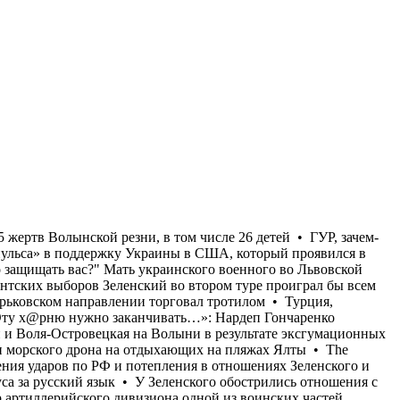
я известного украинского тренера • В бывших польских селах Островки и Воля-Островецкая на Волыни в результате эксгумационных работ обнаружены останки 55 жертв Волынской резни, в том числе 26 детей • ГУР, зачем-то, показали видео сегодняшней атаки морского дрона на отдыхающих на пляжах Ялты • The Atlantic пишет об «иссякании импульса» в поддержку Украины в США, который проявился в предыдущие месяцы на фоне усиления ударов по РФ и потепления в отношениях Зеленского и Трампа • "Ну и на***й оно надо защищать вас?" Мать украинского военного во Львовской области избили и выгнали из автобуса за русский язык • У Зеленского обострились отношения с Залужным • В случае президентских выборов Зеленский во втором туре проиграл бы всем основным конкурентам • Командир артиллерийского дивизиона одной из воинских частей, выполняющей боевые задачи на Харьковском направлении торговал тротилом • Турция, Саудовская Аравия и Пакистан создали военный союз • В Харькове тарифы на водоснабжение будут повышены в 3,5 раза • «Эту х@рню нужно заканчивать…»: Нардеп Гончаренко рассказал о штрафе за использование русского языка для известного украинского тренера • В бывших польских селах Островки и Воля-Островецкая на Волыни в результате эксгумационных работ обнаружены останки 55 жертв Волынской резни, в том числе 26 детей • ГУР, зачем-то, показали видео сегодняшней атаки морского дрона на отдыхающих на пляжах Ялты • The Atlantic пишет об «иссякании импульса» в поддержку Украины в США, который проявился в предыдущие месяцы на фоне усиления ударов по РФ и потепления в отношениях Зеленского и Трампа • "Ну и на***й оно надо защищать вас?" Мать украинского военного во Львовской области избили и выгнали из автобуса за русский язык • У Зеленского обострились отношения с Залужным • В случае президентских выборов Зеленский во втором туре проиграл бы всем основным конкурентам • Командир артиллерийского дивизиона одной из воинских частей, выполняющей боевые задачи на Харьковском направлении торговал тротилом • Турция, Саудовская Аравия и Пакистан создали военный союз • В Харькове тарифы на водоснабжение будут повышены в 3,5 раза • «Эту х@рню нужно заканчивать…»: Нардеп Гончаренко рассказал о штрафе за использование русского языка для известного украинского тренера • В бывших польских селах Островки и Воля-Островецкая на Волыни в результате эксгумационных работ обнаружены останки 55 жертв Волынской резни, в том числе 26 детей • ГУР, зачем-то, показали видео сегодняшней атаки морского дрона на отдыхающих на пляжах Ялты • The Atlantic пишет об «иссякании импульса» в поддержку Украины в США, который проявился в предыдущие месяцы на фоне усиления ударов по РФ и потепления в отношениях Зеленского и Трампа • "Ну и на***й оно надо защищать вас?" Мать украинского военного во Львовской области избили и выгнали из автобуса за русский язык • У Зеленского обострились отношения с Залужным • В случае президентских выборов Зеленский во втором туре проиграл бы всем основным конкурентам • Командир артиллерийского дивизиона одной из воинских частей, выполняющей боевые задачи на Харьковском направлении торговал тротилом • Турция, Саудовская Аравия и Пакистан создали военный союз •