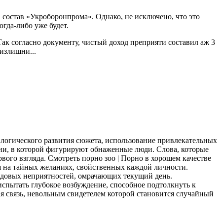
состав «Укроборонпрома». Однако, не исключено, что это
гда-либо уже будет.
ак согласно документу, чистый доход преприяти составил аж 3
 излишни...
 логического развития сюжета, использование привлекательных
ии, в которой фигурируют обнаженные люди. Слова, которые
вого взгляда. Смотреть порно зоо | Порно в хорошем качестве
ся на тайных желаниях, свойственных каждой личности.
рядовых неприятностей, омрачающих текущий день.
спытать глубокое возбуждение, способное подтолкнуть к
я связь, невольным свидетелем которой становится случайный