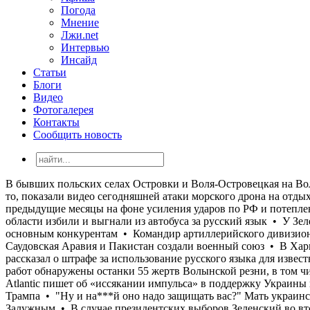
Погода
Мнение
Лжи.net
Интервью
Инсайд
Статьи
Блоги
Видео
Фотогалерея
Контакты
Сообщить новость
В бывших польских селах Островки и Воля-Островецкая на Волыни в результате эксгумационных работ обнаружены останки 55 жертв Волынской резни, в том числе 26 детей • ГУР, зачем-то, показали видео сегодняшней атаки морского дрона на отдыхающих на пляжах Ялты • The Atlantic пишет об «иссякании импульса» в поддержку Украины в США, который проявился в предыдущие месяцы на фоне усиления ударов по РФ и потепления в отношениях Зеленского и Трампа • "Ну и на***й оно надо защищать вас?" Мать украинского военного во Львовской области избили и выгнали из автобуса за русский язык • У Зеленского обострились отношения с Залужным • В случае президентских выборов Зеленский во втором туре проиграл бы всем основным конкурентам • Командир артиллерийского дивизиона одной из воинских частей, выполняющей боевые задачи на Харьковском направлении торговал тротилом • Турция, Саудовская Аравия и Пакистан создали военный союз • В Харькове тарифы на водоснабжение будут повышены в 3,5 раза • «Эту х@рню нужно заканчивать…»: Нардеп Гончаренко рассказал о штрафе за использование русского языка для известного украинского тренера • В бывших польских селах Островки и Воля-Островецкая на Волыни в результате эксгумационных работ обнаружены останки 55 жертв Волынской резни, в том числе 26 детей • ГУР, зачем-то, показали видео сегодняшней атаки морского дрона на отдыхающих на пляжах Ялты • The Atlantic пишет об «иссякании импульса» в поддержку Украины в США, который проявился в предыдущие месяцы на фоне усиления ударов по РФ и потепления в отношениях Зеленского и Трампа • "Ну и на***й оно надо защищать вас?" Мать украинского военного во Львовской области избили и выгнали из автобуса за русский язык • У Зеленского обострились отношения с Залужным • В случае президентских выборов Зеленский во втором туре проиграл бы всем основным конкурентам • Командир артиллерийского дивизиона одной из воинских частей, выполняющей боевые задачи на Харьковском направлении торговал тротилом • Турция, Саудовская Аравия и Пакистан создали военный союз • В Харькове тарифы на водоснабжение будут повышены в 3,5 раза • «Эту х@рню нужно заканчивать…»: Нардеп Гончаренко рассказал о штрафе за использование русского языка для известного украинского тренера • В бывших польских селах Островки и Воля-Островецкая на Волыни в результате эксгумационных работ обнаружены останки 55 жертв Волынской резни, в том числе 26 детей • ГУР, зачем-то, показали видео сегодняшней атаки морского дрона на отдыхающих на пляжах Ялты • The Atlantic пишет об «иссякании импульса» в поддержку Украины в США, который проявился в предыдущие месяцы на фоне усиления ударов по РФ и потепления в отношениях Зеленского и Трампа • "Ну и на***й оно надо защищать вас?" Мать украинского военного во Львовской области избили и выгнали из автобуса за русский язык • У Зеленского обострились отношения с Залужным • В случае президентских выборов Зеленский во втором туре проиграл бы всем основным конкурентам • Командир артиллерийского дивизиона одной из воинских частей, выполняющей боевые задачи на Харьковском направлении торговал тротилом • Турция, Саудовская Аравия и Пакистан создали военный союз • В Харькове тарифы на водоснабжение будут повышены в 3,5 раза • «Эту х@рню нужно заканчивать…»: Нардеп Гончаренко рассказал о штрафе за использование русс