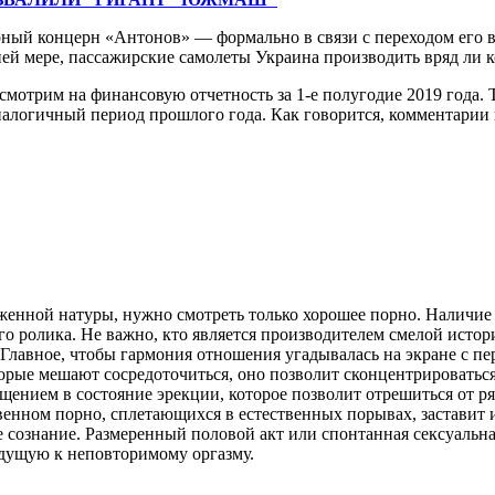
ый концерн «Антонов» — формально в связи с переходом его в 
й мере, пассажирские самолеты Украина производить вряд ли ко
мотрим на финансовую отчетность за 1-е полугодие 2019 года. Т
 аналогичный период прошлого года. Как говорится, комментарии
аженной натуры, нужно смотреть только хорошее порно. Наличие
 ролика. Не важно, кто является производителем смелой истор
 Главное, чтобы гармония отношения угадывалась на экране с пер
оторые мешают сосредоточиться, оно позволит сконцентрировать
щением в состояние эрекции, которое позволит отрешиться от 
нном порно, сплетающихся в естественных порывах, заставит и
сознание. Размеренный половой акт или спонтанная сексуальна
едущую к неповторимому оргазму.