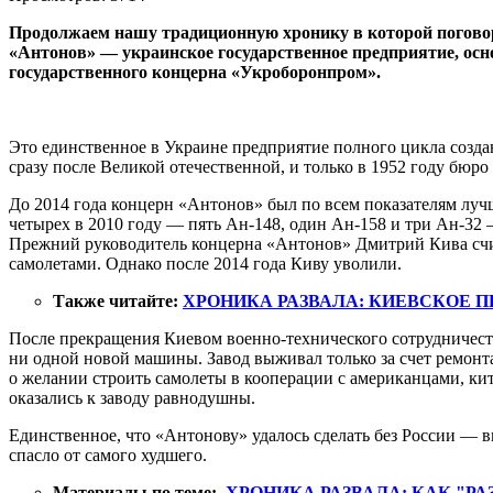
Продолжаем нашу традиционную хронику в которой поговори
«Антонов» — украинское государственное предприятие, осно
государственного концерна «Укроборонпром».
Это единственное в Украине предприятие полного цикла созда
сразу после Великой отечественной, и только в 1952 году бюро
До 2014 года концерн «Антонов» был по всем показателям луч
четырех в 2010 году — пять Ан-148, один Ан-158 и три Ан-32
Прежний руководитель концерна «Антонов» Дмитрий Кива счит
самолетами. Однако после 2014 года Киву уволили.
Также читайте:
ХРОНИКА РАЗВАЛА: КИЕВСКОЕ 
После прекращения Киевом военно-технического сотрудничеств
ни одной новой машины. Завод выживал только за счет ремонт
о желании строить самолеты в кооперации с американцами, кит
оказались к заводу равнодушны.
Единственное, что «Антонову» удалось сделать без России — 
спасло от самого худшего.
Материалы по теме:
ХРОНИКА РАЗВАЛА: КАК "Р