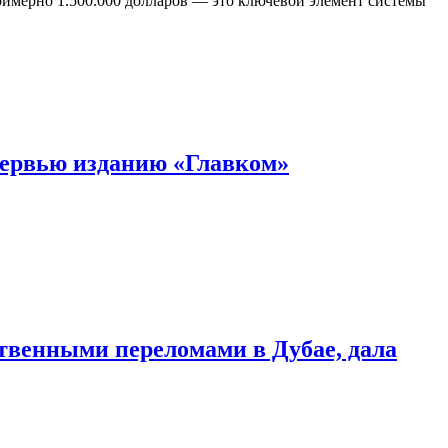
римерно 1.500.000 долларов — это ключевой элемент системы
тервью изданию «Главком»
твенными переломами в Дубае, дала