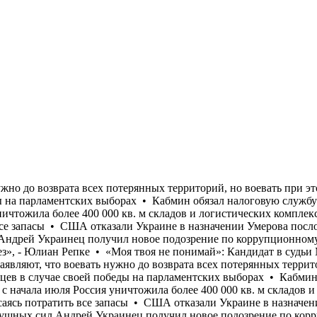
ировать неработающих украинцев в случае своей победы на парламентских выборах • Кабмин обязал налоговую службу передать Минобороны данные о мужчинах 18-60 лет для проверки их воинского учета • Только с начала июля Россия уничтожила более 400 000 кв. м складов и логистических комплексов украинского бизнеса • Страны ЕС отказываются от передачи Украине перехватчиков к Patriot, опасаясь потратить все запасы • США отказали Украине в назначении Умерова послом • Стефанишина "наныла" залог меньше, чем просил адвокат • Бывший командующий логистикой Воздушных сил Андрей Украинец получил новое подозрение по коррупционному делу • «Осторожный оптимизм, который преобладал у украинской стороны в начале лета, в значительной степени исчез», - Юлиан Репке • «Моя твоя не понимай»: Кандидат в судьи МУС от Украины не прошел собеседование на английском и французском языках • Многие опрошенные на улице в Киеве заявляют, что воевать нужно до возврата всех потерянных территорий, но воевать при этом не хотят • Польская «Право и справедливость» обещает депортировать неработающих украинцев в случае своей победы на парламентских выборах • Кабмин обязал налоговую службу передать Минобороны данные о мужчинах 18-60 лет для проверки их воинского учета • Только с начала июля Россия уничтожила более 400 000 кв. м складов и логистических комплексов украинского бизнеса • Страны ЕС отказываются от передачи Украине перехватчиков к Patriot, опасаясь потратить все запасы • США отказали Украине в назначении Умерова послом • Стефанишина "наныла" залог меньше, чем просил адвокат • Бывший командующий логистикой Воздушных сил Андрей Украинец получил новое подозрение по коррупционному делу • «Осторожный оптимизм, который преобладал у украинской стороны в начале лета, в значительной степени исчез», - Юлиан Репке • «Моя твоя не понимай»: Кандидат в судьи МУС от Украины не прошел собеседование на английском и французском языках • Многие опрошенные на улице в Киеве заявляют, что воевать нужно до возврата всех потерянных территорий, но воевать при этом не хотят • Польская «Право и справедливость» обещает депортировать неработающих украинцев в случае своей победы на парламентских выборах • Кабмин обязал налоговую службу передать Минобороны данные о мужчинах 18-60 лет для проверки их воинского учета • Только с начала июля Россия уничтожила более 400 000 кв. м складов и логистических комплексов украинского бизнеса • Страны ЕС отказываются от передачи Украине перехватчиков к Patriot, опасаясь потратить все запасы • США отказали Украине в назначении Умерова послом • Стефанишина "наныла" залог меньше, чем просил адвокат • Бывший командующий логистикой Воздушных сил Андрей Украинец получил новое подозрение по коррупционному делу • «Осторожный оптимизм, который преобладал у украинской стороны в начале лета, в значительной степени исчез», - Юлиан Репке • «Моя твоя не понимай»: Кандидат в судьи МУС от Украины не прошел собеседование на английском и французском языках • Многие опрошенные на улице в Киеве заявляют, что воевать нужно до возврата всех потерянных территорий, но воевать при этом не хотят • Польская «Право и справедливость» обещает депортировать неработающих украинцев в случае своей победы на парламентских выборах • Кабмин обязал налоговую службу передать Минобороны данные о мужчинах 18-60 лет для проверки их воинского учета • Только с начала июля Россия уничтожила более 400 0