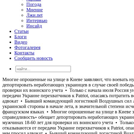
Погода
Мнение
Лжи.net
Интервью
Инсайд
Статьи
Блоги
Видео
Фотогалерея
Контакты
Сообщить новость
Многие опрошенные на улице в Киеве заявляют, что воевать нужно до возврата всех потерянных территорий, но воевать при этом не хотят • Польская «Право и справедливость» обещает депортировать неработающих украинцев в случае своей победы на парламентских выборах • Кабмин обязал налоговую службу передать Минобороны данные о мужчинах 18-60 лет для проверки их воинского учета • Только с начала июля Россия уничтожила более 400 000 кв. м складов и логистических комплексов украинского бизнеса • Страны ЕС отказываются от передачи Украине перехватчиков к Patriot, опасаясь потратить все запасы • США отказали Украине в назначении Умерова послом • Стефанишина "наныла" залог меньше, чем просил адвокат • Бывший командующий логистикой Воздушных сил Андрей Украинец получил новое подозрение по коррупционному делу • «Осторожный оптимизм, который преобладал у украинской стороны в начале лета, в значительной степени исчез», - Юлиан Репке • «Моя твоя не понимай»: Кандидат в судьи МУС от Украины не прошел собеседование на английском и французском языках • Многие опрошенные на улице в Киеве заявляют, что воевать нужно до возврата всех потерянных территорий, но воевать при этом не хотят • Польская «Право и справедливость» обещает депортировать неработающих украинцев в случае своей победы на парламентских выборах • Кабмин обязал налоговую службу передать Минобороны данные о мужчинах 18-60 лет для проверки их воинского учета • Только с начала июля Россия уничтожила более 400 000 кв. м складов и логистических комплексов украинского бизнеса • Страны ЕС отказываются от передачи Украине перехватчиков к Patriot, опасаясь потратить все запасы • США отказали Украине в назначении Умерова послом • Стефанишина "наныла" залог меньше, чем просил адвокат • Бывший командующий логистикой Воздушных сил Андрей Украинец получил новое подозрение по коррупционному делу • «Осторожный оптимизм, который преобладал у украинской стороны в начале лета, в значительной степени исчез», - Юлиан Репке • «Моя твоя не понимай»: Кандидат в судьи МУС от Украины не прошел собеседование на английском и французском языках • Многие опрошенные на улице в Киеве заявляют, что воевать нужно до возврата всех потерянных территорий, но воевать при этом не хотят • Польская «Право и справедливость» обещает депортировать неработающих украинцев в случае своей победы на парламентских выборах • Кабмин обязал налоговую службу передать Минобороны данные о мужчинах 18-60 лет для проверки их воинского учета • Только с начала июля Россия уничтожила более 400 000 кв. м складов и логистических комплексов украинского бизнеса • Страны ЕС отказываются от передачи Украине перехватчиков к Patriot, опасаясь потратить все запасы • США отказали Украине в назначении Умерова послом • Стефанишина "наныла" залог меньше, чем просил адвокат • Бывший командующий логистикой Воздушных сил Андрей Украинец получил новое подозрение по коррупционному делу • «Осторожный оптимизм, который преобладал у украинской стороны в начале лета, в значительной степени исчез», - Юлиан Репке • «Моя твоя не понимай»: Кандидат в судьи МУС от Украины не прошел собеседование на английском и французском языках • Многие опрошенные на улице в Киеве заявляют, что воевать нужно до возврата всех потерянных территорий, но воевать при этом не хотят • Польская «Право и справедливость» обещает депорт