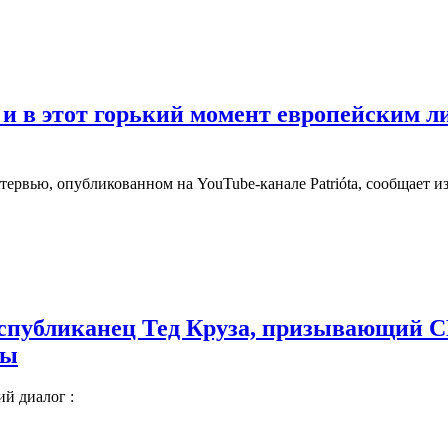
 и в этот горький момент европейским л
ервью, опубликованном на YouTube-канале Patrióta, сообщает из
еспубликанец Тед Круза, призывающий С
ны
й диалог :