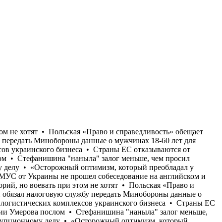
00 кв. м складов и логистических комплексов украинского бизнеса • Страны ЕС отказываются от передачи Украине перехватчиков к Patriot, опасаясь потратить все запасы • США отказали Украине в назначении Умерова послом • Стефанишина "наныла" залог меньше, чем просил адвокат • Бывший командующий логистикой Воздушных сил Андрей Украинец получил новое подозрение по коррупционному делу • «Осторожный оптимизм, который преобладал у украинской стороны в начале лета, в значительной степени исчез», - Юлиан Репке • «Моя твоя не понимай»: Кандидат в судьи МУС от Украины не прошел собеседование на английском и французском языках • Многие опрошенные на улице в Киеве заявляют, что воевать нужно до возврата всех потерянных территорий, но воевать при этом не хотят • Польская «Право и справедливость» обещает депортировать неработающих украинцев в случае своей победы на парламентских выборах • Кабмин обязал налоговую службу передать Минобороны данные о мужчинах 18-60 лет для проверки их воинского учета • Только с начала июля Россия уничтожила более 400 000 кв. м складов и логистических комплексов украинского бизнеса • Страны ЕС отказываются от передачи Украине перехватчиков к Patriot, опасаясь потратить все запасы • США отказали Украине в назначении Умерова послом • Стефанишина "наныла" залог меньше, чем просил адвокат • Бывший командующий логистикой Воздушных сил Андрей Украинец получил новое подозрение по коррупционному делу • «Осторожный оптимизм, который преобладал у украинской стороны в начале лета, в значительной степени исчез», - Юлиан Репке • «Моя твоя не понимай»: Кандидат в судьи МУС от Украины не прошел собеседование на английском и французском языках • Многие опрошенные на улице в Киеве заявляют, что воевать нужно до возврата всех потерянных территорий, но воевать при этом не хотят • Польская «Право и справедливость» обещает депортировать неработающих украинцев в случае своей победы на парламентских выборах • Кабмин обязал налоговую службу передать Минобороны данные о мужчинах 18-60 лет для проверки их воинского учета • Только с начала июля Россия уничтожила более 400 000 кв. м складов и логистических комплексов украинского бизнеса • Страны ЕС отказываются от передачи Украине перехватчиков к Patriot, опасаясь потратить все запасы • США отказали Украине в назначении Умерова послом • Стефанишина "наныла" залог меньше, чем просил адвокат • Бывший командующий логистикой Воздушных сил Андрей Украинец получил новое подозрение по коррупционному делу • «Осторожный оптимизм, который преобладал у украинской стороны в начале лета, в значительной степени исчез», - Юлиан Репке • «Моя твоя не понимай»: Кандидат в судьи МУС от Украины не прошел собеседование на английском и французском языках • Многие опрошенные на улице в Киеве заявляют, что воевать нужно до возврата всех потерянных территорий, но воевать при этом не хотят • Польская «Право и справедливость» обещает депортировать неработающих украинцев в случае своей победы на парламентских выборах • Кабмин обязал налоговую службу передать Минобороны данные о мужчинах 18-60 лет для проверки их воинского учета • Только