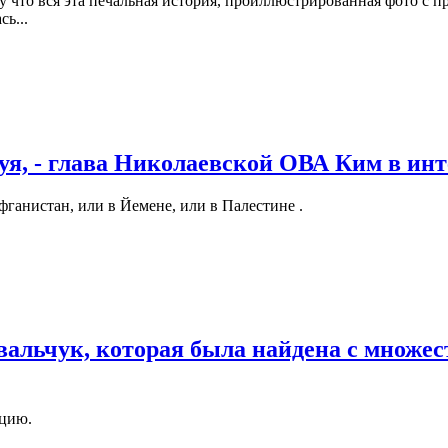
 что вся эта печальная история, проиллюстрированная фото с п
ь...
уя, - глава Николаевской ОВА Ким в ин
фганистан, или в Йемене, или в Палестине .
альчук, которая была найдена с множес
ацию.