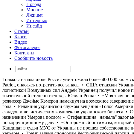
Погода
Мнение
Лжи.net
Интервью
Инсайд
Статьи
Блоги
Видео
Фотогалерея
Контакты
Сообщить новость
Только с начала июля Россия уничтожила более 400 000 кв. м складов и логистических комплексов украинского бизнеса • Страны ЕС отказываются от передачи Украине перехватчиков к Patriot, опасаясь потратить все запасы • США отказали Украине в назначении Умерова послом • Стефанишина "наныла" залог меньше, чем просил адвокат • Бывший командующий логистикой Воздушных сил Андрей Украинец получил новое подозрение по коррупционному делу • «Осторожный оптимизм, который преобладал у украинской стороны в начале лета, в значительной степени исчез», - Юлиан Репке • «Моя твоя не понимай»: Кандидат в судьи МУС от Украины не прошел собеседование на английском и французском языках • Голливудский режиссер Джеймс Кэмерон намекнул на возможное завершение карьеры • Трамп заявил спонсорам Республиканской партии, что хотел бы видеть Джей Ди Вэнса кандидатом на выборах 2028 года • Редакция украинской службы вещания «Голос Америки» после прекращения работы в марте 2025 года возобновляет ее • Только с начала июля Россия уничтожила более 400 000 кв. м складов и логистических комплексов украинского бизнеса • Страны ЕС отказываются от передачи Украине перехватчиков к Patriot, опасаясь потратить все запасы • США отказали Украине в назначении Умерова послом • Стефанишина "наныла" залог меньше, чем просил адвокат • Бывший командующий логистикой Воздушных сил Андрей Украинец получил новое подозрение по коррупционному делу • «Осторожный оптимизм, который преобладал у украинской стороны в начале лета, в значительной степени исчез», - Юлиан Репке • «Моя твоя не понимай»: Кандидат в судьи МУС от Украины не прошел собеседование на английском и французском языках • Голливудский режиссер Джеймс Кэмерон намекнул на возможное завершение карьеры • Трамп заявил спонсорам Республиканской партии, что хотел бы видеть Джей Ди Вэнса кандидатом на выборах 2028 года • Редакция украинской службы вещания «Голос Америки» после прекращения работы в марте 2025 года возобновляет ее • Только с начала июля Россия уничтожила более 400 000 кв. м складов и логистических комплексов украинского бизнеса • Страны ЕС отказываются от передачи Украине перехватчиков к Patriot, опасаясь потратить все запасы • США отказали Украине в назначении Умерова послом • Стефанишина "наныла" залог меньше, чем просил адвокат • Бывший командующий логистикой Воздушных сил Андрей Украинец получил новое подозрение по коррупционному делу • «Осторожный оптимизм, который преобладал у украинской стороны в начале лета, в значительной степени исчез», - Юлиан Репке • «Моя твоя не понимай»: Кандидат в судьи МУС от Украины не прошел собеседование на английском и французском языках • Голливудский режиссер Джеймс Кэмерон намекнул на возможное завершение карьеры • Трамп заявил спонсорам Республиканской партии, что хотел бы видеть Джей Ди Вэнса кандидатом на выборах 2028 года • Редакция украинской службы вещания «Голос Америки» после прекращения работы в марте 2025 года возобновляет ее • Только с начала июля Россия уничтожила более 400 000 кв. м складов и логистических комплексов украинского бизнеса • Страны ЕС отказываются от передачи Украине перехватчиков к Patriot, опасаясь потратить все запасы • США отказали Украине в назначении Умерова послом • Стефанишина "наныла" залог меньше, чем просил адвокат • Бывший командующий логистикой Воздушных сил Андрей Украинец получил нов