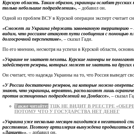
Курскую область. Таким образом, украинцы ослабят русских
только небольшие подразделения»,
– добавил он.
Одной из проблем ВСУ в Курской операции эксперт считает с
«Сможет ли Украина удержать завоеванную территорию – э
видим, что россияне атакуют пути сообщения с помощью пл
долгосрочной перспективе»
, – сказал Гади.
По его мнению, несмотря на успехи в Курской области, основн
«Украине не хватает пехоты. Курские маневры не помогают 
задействует резервы, которых может не хватить на других
Он считает, что надежда Украины на то, что Россия выведет св
«У России достаточно резервов, на которые можно оперетьс
знают, что украинцы, вероятно, располагают лишь огранич
против истощенных подразделений на Донбассе»
, – сказал Г
Также читайте:
ТЦК НЕ ВИДИТ В РЕЕСТРЕ «ОБ
ПОТОМУ ЧТО У ГОСУДАРСТВА НЕТ ДЕНЕГ
«Украина уже несколько месяцев находится в негативной сп
расстояние. Поэтому артиллерия вынуждена продвигаться б
«Ланцет»»
, – добавил он.