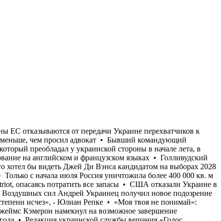
ыборах 2028 года • Редакция украинской службы вещания «Голос Америки» после прекращения работы в марте 2025 года возобновляет ее • Только с начала июля Россия уничтожила более 400 000 кв. м складов и логистических комплексов украинского бизнеса • Страны ЕС отказываются от передачи Украине перехватчиков к Patriot, опасаясь потратить все запасы • США отказали Украине в назначении Умерова послом • Стефанишина "наныла" залог меньше, чем просил адвокат • Бывший командующий логистикой Воздушных сил Андрей Украинец получил новое подозрение по коррупционному делу • «Осторожный оптимизм, который преобладал у украинской стороны в начале лета, в значительной степени исчез», - Юлиан Репке • «Моя твоя не понимай»: Кандидат в судьи МУС от Украины не прошел собеседование на английском и французском языках • Голливудский режиссер Джеймс Кэмерон намекнул на возможное завершение карьеры • Трамп заявил спонсорам Республиканской партии, что хотел бы видеть Джей Ди Вэнса кандидатом на выборах 2028 года • Редакция украинской службы вещания «Голос Америки» после прекращения работы в марте 2025 года возобновляет ее • Только с начала июля Россия уничтожила более 400 000 кв. м складов и логистических комплексов украинского бизнеса • Страны ЕС отказываются от передачи Украине перехватчиков к Patriot, опасаясь потратить все запасы • США отказали Украине в назначении Умерова послом • Стефанишина "наныла" залог меньше, чем просил адвокат • Бывший командующий логистикой Воздушных сил Андрей Украинец получил новое подозрение по коррупционному делу • «Осторожный оптимизм, который преобладал у украинской стороны в начале лета, в значительной степени исчез», - Юлиан Репке • «Моя твоя не понимай»: Кандидат в судьи МУС от Украины не прошел собеседование на английском и французском языках • Голливудский режиссер Джеймс Кэмерон намекнул на возможное завершение карьеры • Трамп заявил спонсорам Республиканской партии, что хотел бы видеть Джей Ди Вэнса кандидатом на выборах 2028 года • Редакция украинской службы вещания «Голос Америки» после прекращения работы в марте 2025 года возобновляет ее • Только с начала июля Россия уничтожила более 400 000 кв. м складов и логистических комплексов украинского бизнеса • Страны ЕС отказываются от передачи Украине перехватчиков к Patriot, опасаясь потратить все запасы • США отказали Украине в назначении Умерова послом • Стефанишина "наныла" залог меньше, чем просил адвокат • Бывший командующий логистикой Воздушных сил Андрей Украинец получил новое подозрение по коррупционному делу • «Осторожный оптимизм, который преобладал у украинской стороны в начале лета, в значительной степени исчез», - Юлиан Репке • «Моя твоя не понимай»: Кандидат в судьи МУС от Украины не прошел собеседование на английском и французском языках • Голливудский режиссер Джеймс Кэмерон намекнул на возможное завершение карьеры • Трамп заявил спонсорам Республиканской партии, что хотел бы видеть Джей Ди Вэнса кандидатом на выборах 2028 года • Редакция украинской службы вещания «Голос Америки» после прекращения работы в марте 2025 года возобновляет ее •