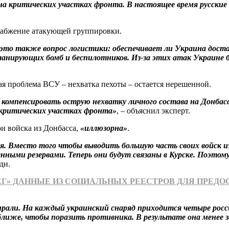
 на критических участках фронта. В настоящее время русские
набжение атакующей группировки.
то также вопрос логистики: обеспечивает ли Украина доста
анирующих бомб и беспилотников. Из-за этих атак Украине б
ая проблема ВСУ – нехватка пехоты – остается нерешенной.
компенсировать острую нехватку личного состава на Донбассе
 критических участках фронта»
, – объяснил эксперт.
ои войска из Донбасса,
«иллюзорна»
.
я. Вместо того чтобы выводить большую часть своих войск и
енными резервами. Теперь они будут связаны в Курске. Поэт
ади.
ЕРЕГ» ДАННЫЕ ИЗ СОЦИАЛЬНЫХ РЕЕСТРОВ ДЛЯ ПРЕ
ирали. На каждый украинский снаряд приходится четыре росси
лиже, чтобы поразить противника. В результате она менее 