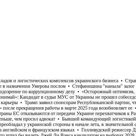
ое подозрение по коррупционному делу • «Осторожный оптимизм, который преобладал у украинской стороны в начале лета, в значительной степени исчез», - Юлиан Репке • «Моя твоя не понимай»: Кандидат в судьи МУС от Украины не прошел собеседование на английском и французском языках • Голливудский режиссер Джеймс Кэмерон намекнул на возможное завершение карьеры • Трамп заявил спонсорам Республиканской партии, что хотел бы видеть Джей Ди Вэнса кандидатом на выборах 2028 года • Редакция украинской службы вещания «Голос Америки» после прекращения работы в марте 2025 года возобновляет ее • Только с начала июля Россия уничтожила более 400 000 кв. м складов и логистических комплексов украинского бизнеса • Страны ЕС отказываются от передачи Украине перехватчиков к Patriot, опасаясь потратить все запасы • США отказали Украине в назначении Умерова послом • Стефанишина "наныла" залог меньше, чем просил адвокат • Бывший командующий логистикой Воздушных сил Андрей Украинец получил новое подозрение по коррупционному делу • «Осторожный оптимизм, который преобладал у украинской стороны в начале лета, в значительной степени исчез», - Юлиан Репке • «Моя твоя не понимай»: Кандидат в судьи МУС от Украины не прошел собеседование на английском и французском языках • Голливудский режиссер Джеймс Кэмерон намекнул на возможное завершение карьеры • Трамп заявил спонсорам Республиканской партии, что хотел бы видеть Джей Ди Вэнса кандидатом на выборах 2028 года • Редакция украинской службы вещания «Голос Америки» после прекращения работы в марте 2025 года возобновляет ее • Только с начала июля Россия уничтожила более 400 000 кв. м складов и логистических комплексов украинского бизнеса • Страны ЕС отказываются от передачи Украине перехватчиков к Patriot, опасаясь потратить все запасы • США отказали Украине в назначении Умерова послом • Стефанишина "наныла" залог меньше, чем просил адвокат • Бывший командующий логистикой Воздушных сил Андрей Украинец получил новое подозрение по коррупционному делу • «Осторожный оптимизм, который преобладал у украинской стороны в начале лета, в значительной степени исчез», - Юлиан Репке • «Моя твоя не понимай»: Кандидат в судьи МУС от Украины не прошел собеседование на английском и французском языках • Голливудский режиссер Джеймс Кэмерон намекнул на возможное завершение карьеры • Трамп заявил спонсорам Республиканской партии, что хотел бы видеть Джей Ди Вэнса кандидатом на выборах 2028 года • Редакция украинской службы вещания «Голос Америки» после прекращения работы в марте 2025 года возобновляет ее • Только с начала июля Россия уничтожила более 400 000 кв. м складов и логистических комплексов украинского бизнеса • Страны ЕС отказываются от передачи Украине перехватчиков к Patriot, опасаясь потратить все запасы • США отказали Украине в назначении Умерова послом • Стефанишина "наныла" залог меньше, чем просил адвокат • Бывший командующий логистикой Воздушных сил Андрей Украинец получил новое подозрение по коррупционному делу • «Осторожный оптимизм, который преобладал у украинской стороны в начале лета, в значительной степени исчез», - Юлиан Репке • «Моя твоя не понимай»: Кандидат в судьи МУС от Украины не прошел собеседование на английском и французском языках • Голливудский режиссер Джеймс Кэмерон намекнул на возможное завершение карьеры • Трамп заявил спонсорам Республиканской партии, что хотел бы видеть Джей Ди Вэнса кандидатом на в