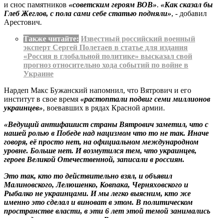
и снос памятников
«советским героям ВОВ»
.
«Как сказал бы
Глеб Жеглов, с пола сами себе статью подняли»
, - добавил
Арестович.
Также читайте:
Известный российский военный
эксперт Сергей Полетаев в статье для издания
«Россия в глобальной политике» высказал свой
прогноз относительно хода событий по войне в
Украине
Нардеп Макс Бужанский напомнил, что Вятрович и его
институт в свое время
«растоптали подвиг семи миллионов
украинцев»
, воевавших в рядах Красной армии.
«Ведущий антифашист страны Вятрович заметил, что с
нашей ролью в Победе над нацизмом что то не так. Иначе
говоря, её просто нет, на официальном международном
уровне. Больше нет. И возмутился тем, что украинцев,
героев Великой Отечественной, записали в россиян.
Это так, кто то действительно взял, и объявил
Малиновского, Лелюшенко, Ковпака, Черняховского и
Рыбалко не украинцами. И мы легко выясним, кто же
именно это сделал и виноват в этом. В политическом
пространстве власти, в эти 6 лет этой темой занимались