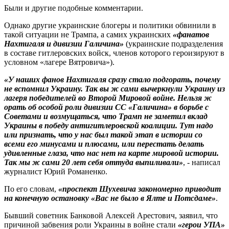
Были и другие подобные комментарии.
Однако другие украинские блогеры и политики обвинили в
такой ситуации не Трампа, а самих украинских
«фанатов
Нахтигаля и дивизии Галичина»
(украинские подразделения
в составе гитлеровских войск, членов которого героизируют в
условном «лагере Вятровича»).
«У наших фанов Нахтигаля сразу стало подгорать, почему
не вспомнил Украину. Так вы ж сами вычеркнули Украину из
лагеря победителей во Второй Мировой войне. Нельзя ж
орать об особой роли дивизии СС «Галичина» в борьбе с
Советами и возмущаться, что Трамп не заметил вклад
Украины в победу антигитлеровской коалиции. Тут надо
или признать, что у нас был такой этап в истории со
всеми его минусами и плюсами, или перестать делать
удивленные глаза, что нас нет на карте мировой истории.
Так мы ж сами 20 лет себя оттуда выпиливали»
, - написал
журналист Юрий Романенко.
По его словам,
«проспект Шухевича закономерно приводит
на конечную остановку «Вас не было в Ялте и Потсдаме»
.
Бывший советник Банковой Алексей Арестович, заявил, что
причиной забвения роли Украины в войне стали
«герои УПА»