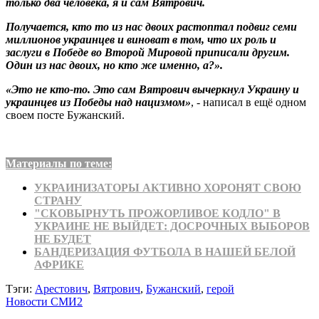
только два человека, я и сам Вятрович.
Получается, кто то из нас двоих растоптал подвиг семи
миллионов украинцев и виноват в том, что их роль и
заслуги в Победе во Второй Мировой приписали другим.
Один из нас двоих, но кто же именно, а?».
«Это не кто-то. Это сам Вятрович вычеркнул Украину и
украинцев из Победы над нацизмом»
, - написал в ещё одном
своем посте Бужанский.
Материалы по теме:
УКРАИНИЗАТОРЫ АКТИВНО ХОРОНЯТ СВОЮ
СТРАНУ
"СКОВЫРНУТЬ ПРОЖОРЛИВОЕ КОДЛО" В
УКРАИНЕ НЕ ВЫЙДЕТ: ДОСРОЧНЫХ ВЫБОРОВ
НЕ БУДЕТ
БАНДЕРИЗАЦИЯ ФУТБОЛА В НАШЕЙ БЕЛОЙ
АФРИКЕ
Тэги:
Арестович
,
Вятрович
,
Бужанский
,
герой
Новости СМИ2